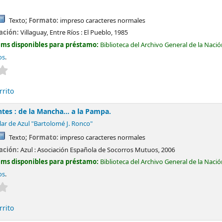
Texto
; Formato:
impreso caracteres normales
cación:
Villaguay, Entre Ríos :
El Pueblo,
1985
ems disponibles para préstamo:
Biblioteca del Archivo General de la Naci
os
.
Valoración media: 0.0 de 5 estrellas
rrito
tes : de la Mancha... a la Pampa.
lar de Azul "Bartolomé J. Ronco"
Texto
; Formato:
impreso caracteres normales
cación:
Azul :
Asociación Española de Socorros Mutuos,
2006
ems disponibles para préstamo:
Biblioteca del Archivo General de la Naci
os
.
Valoración media: 0.0 de 5 estrellas
rrito