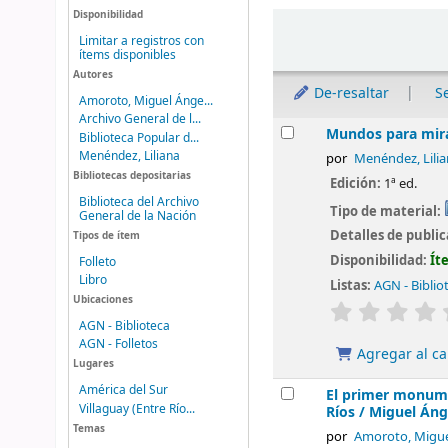
Disponibilidad
Ordenar
Limitar a registros con
ítems disponibles
Autores
De-resaltar
S
Amoroto, Miguel Ánge...
Archivo General de l...
Resultados
Mundos para mirar
Biblioteca Popular d...
Menéndez, Liliana
por
Menéndez, Lilia
Bibliotecas depositarias
Edición:
1ª ed.
Biblioteca del Archivo
Tipo de material:
General de la Nación
Detalles de publi
Tipos de ítem
Disponibilidad:
Ít
Folleto
Libro
Listas:
AGN - Biblio
Ubicaciones
valoración
AGN - Biblioteca
AGN - Folletos
Agregar al ca
Lugares
América del Sur
El primer monumen
Villaguay (Entre Río...
Ríos /
Miguel Áng
Temas
por
Amoroto, Migue