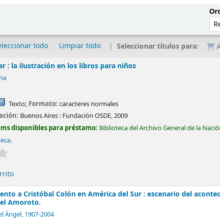
Ord
eleccionar todo
Limpiar todo
Seleccionar títulos para:
A
 : la ilustración en los libros para niños
na
Texto
; Formato:
caracteres normales
cación:
Buenos Aires :
Fundación OSDE,
2009
ems disponibles para préstamo:
Biblioteca del Archivo General de la Naci
teca
.
Valoración media: 0.0 de 5 estrellas
rrito
to a Cristóbal Colón en América del Sur : escenario del aconteci
el Amoroto.
l Ángel
, 1907-2004