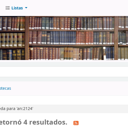
Listas
go
otecas
da para 'an:2124'
etornó 4 resultados.