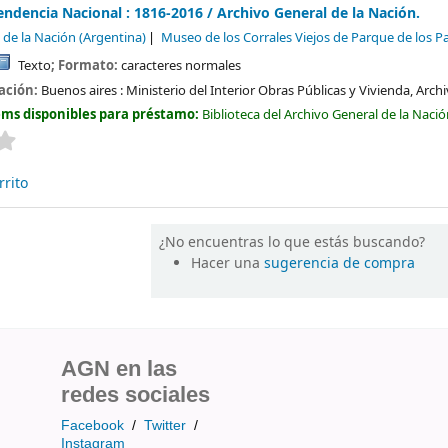
endencia Nacional : 1816-2016 /
Archivo General de la Nación.
 de la Nación (Argentina)
Museo de los Corrales Viejos de Parque de los Pa
Texto
; Formato:
caracteres normales
cación:
Buenos aires :
Ministerio del Interior Obras Públicas y Vivienda, Arch
ems disponibles para préstamo:
Biblioteca del Archivo General de la Naci
Valoración media: 0.0 de 5 estrellas
rrito
¿No encuentras lo que estás buscando?
Hacer una
sugerencia de compra
AGN en las
redes sociales
Facebook
/
Twitter
/
Instagram