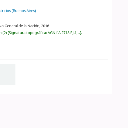
tricios (Buenos Aires)
ivo General de la Nación,
2016
ón
(2)
Signatura topográfica:
AGN.f.A 2718 EJ.1, ..
.