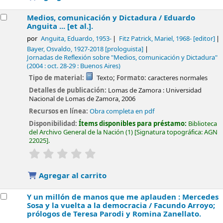
Medios, comunicación y Dictadura /
Eduardo
Anguita ... [et al.].
por
Anguita, Eduardo
, 1953-
Fitz Patrick, Mariel
, 1968-
[editor]
Bayer, Osvaldo
, 1927-2018
[prologuista]
Jornadas de Reflexión sobre "Medios, comunicación y Dictadura"
(2004 : oct. 28-29 : Buenos Aires)
Tipo de material:
Texto
; Formato:
caracteres normales
Detalles de publicación:
Lomas de Zamora :
Universidad
Nacional de Lomas de Zamora,
2006
Recursos en línea:
Obra completa en pdf
Disponibilidad:
Ítems disponibles para préstamo:
Biblioteca
del Archivo General de la Nación
(1)
Signatura topográfica:
AGN
22025
.
valoración
Valoración media: 0.0 de 5 estrellas
Agregar al carrito
Y un millón de manos que me aplauden : Mercedes
Sosa y la vuelta a la democracia /
Facundo Arroyo;
prólogos de Teresa Parodi y Romina Zanellato.