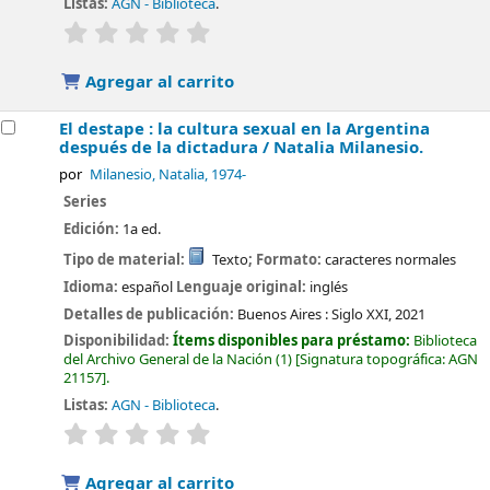
Listas:
AGN - Biblioteca
.
valoración
Valoración media: 0.0 de 5 estrellas
Agregar al carrito
El destape : la cultura sexual en la Argentina
después de la dictadura /
Natalia Milanesio.
por
Milanesio, Natalia
, 1974-
Series
Edición:
1a ed.
Tipo de material:
Texto
; Formato:
caracteres normales
Idioma:
español
Lenguaje original:
inglés
Detalles de publicación:
Buenos Aires :
Siglo XXI,
2021
Disponibilidad:
Ítems disponibles para préstamo:
Biblioteca
del Archivo General de la Nación
(1)
Signatura topográfica:
AGN
21157
.
Listas:
AGN - Biblioteca
.
valoración
Valoración media: 0.0 de 5 estrellas
Agregar al carrito