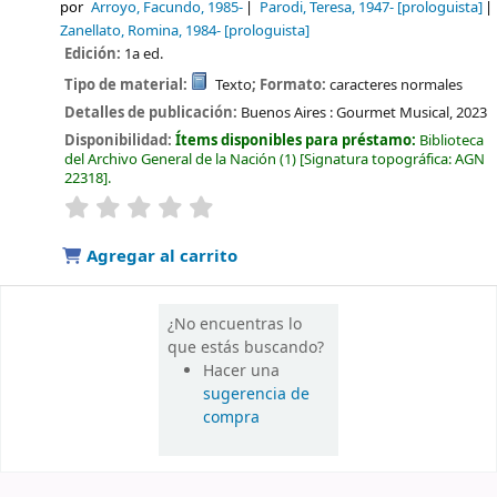
por
Arroyo, Facundo
, 1985-
Parodi, Teresa
, 1947-
[prologuista]
Zanellato, Romina
, 1984-
[prologuista]
Edición:
1a ed.
Tipo de material:
Texto
; Formato:
caracteres normales
Detalles de publicación:
Buenos Aires :
Gourmet Musical,
2023
Disponibilidad:
Ítems disponibles para préstamo:
Biblioteca
del Archivo General de la Nación
(1)
Signatura topográfica:
AGN
22318
.
valoración
Valoración media: 0.0 de 5 estrellas
Agregar al carrito
¿No encuentras lo
que estás buscando?
Hacer una
sugerencia de
compra