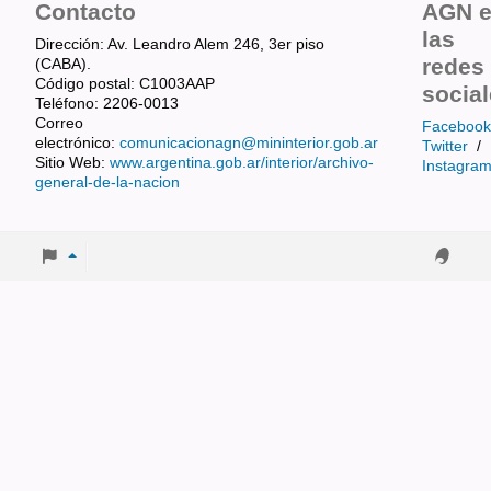
Contacto
AGN 
las
Dirección: Av. Leandro Alem 246, 3er piso
redes
(CABA).
Código postal: C1003AAP
socia
Teléfono: 2206-0013
Correo
Facebook
electrónico:
comunicacionagn@mininterior.gob.ar
Twitter
/
Sitio Web:
www.argentina.gob.ar/interior/archivo-
Instagra
general-de-la-nacion