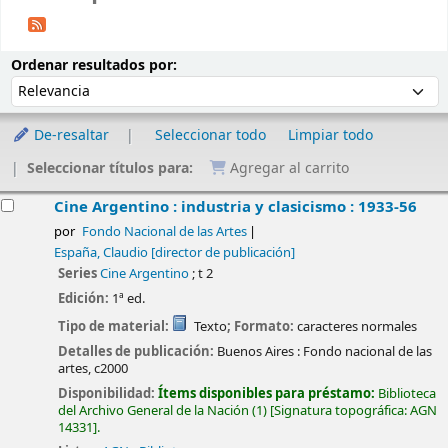
Ordenar
Ordenar por:
Ordenar resultados por:
De-resaltar
Seleccionar todo
Limpiar todo
Seleccionar títulos para:
Agregar al carrito
esultados
Cine Argentino : industria y clasicismo : 1933-56
por
Fondo Nacional de las Artes
España, Claudio
[director de publicación]
Series
Cine Argentino
; t 2
Edición:
1ª ed.
Tipo de material:
Texto
; Formato:
caracteres normales
Detalles de publicación:
Buenos Aires :
Fondo nacional de las
artes,
c2000
Disponibilidad:
Ítems disponibles para préstamo:
Biblioteca
del Archivo General de la Nación
(1)
Signatura topográfica:
AGN
14331
.