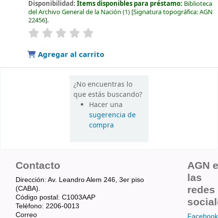
Disponibilidad:
Ítems disponibles para préstamo:
Biblioteca
del Archivo General de la Nación
(1)
Signatura topográfica:
AGN
22456
.
valoración
Valoración media: 0.0 de 5 estrellas
Agregar al carrito
¿No encuentras lo
que estás buscando?
Hacer una
sugerencia de
compra
Contacto
AGN 
las
Dirección: Av. Leandro Alem 246, 3er piso
redes
(CABA).
Código postal: C1003AAP
socia
Teléfono: 2206-0013
Correo
Facebook