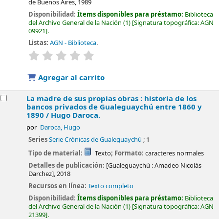
de Buenos Aires,
1989
Disponibilidad:
Ítems disponibles para préstamo:
Biblioteca
del Archivo General de la Nación
(1)
Signatura topográfica:
AGN
09921
.
Listas:
AGN - Biblioteca
.
valoración
Valoración media: 0.0 de 5 estrellas
Agregar al carrito
La madre de sus propias obras : historia de los
bancos privados de Gualeguaychú entre 1860 y
1890 /
Hugo Daroca.
por
Daroca, Hugo
Series
Serie Crónicas de Gualeguaychú
; 1
Tipo de material:
Texto
; Formato:
caracteres normales
Detalles de publicación:
[Gualeguaychú :
Amadeo Nicolás
Darchez],
2018
Recursos en línea:
Texto completo
Disponibilidad:
Ítems disponibles para préstamo:
Biblioteca
del Archivo General de la Nación
(1)
Signatura topográfica:
AGN
21399
.