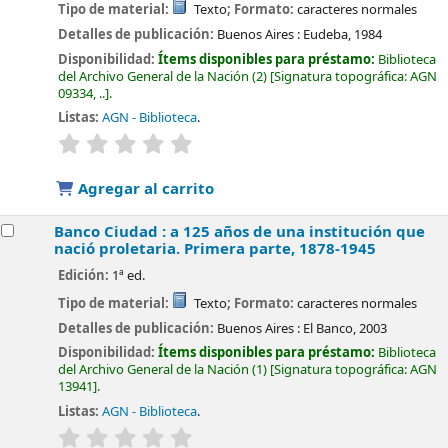
Tipo de material:
Texto
; Formato:
caracteres normales
Detalles de publicación:
Buenos Aires :
Eudeba,
1984
Disponibilidad:
Ítems disponibles para préstamo:
Biblioteca
del Archivo General de la Nación
(2)
Signatura topográfica:
AGN
09334, ..
.
Listas:
AGN - Biblioteca
.
valoración
Valoración media: 0.0 de 5 estrellas
Agregar al carrito
Banco Ciudad : a 125 años de una institución que
nació proletaria. Primera parte, 1878-1945
Edición:
1ª ed.
Tipo de material:
Texto
; Formato:
caracteres normales
Detalles de publicación:
Buenos Aires :
El Banco,
2003
Disponibilidad:
Ítems disponibles para préstamo:
Biblioteca
del Archivo General de la Nación
(1)
Signatura topográfica:
AGN
13941
.
Listas:
AGN - Biblioteca
.
valoración
Valoración media: 0.0 de 5 estrellas