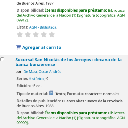
de Buenos Aires,
1987
Disponibilidad:
Ítems disponibles para préstamo:
Biblioteca
del Archivo General de la Nación
(1)
Signatura topográfica:
AGN
09912
.
Listas:
AGN - Biblioteca
.
valoración
Valoración media: 0.0 de 5 estrellas
Agregar al carrito
Sucursal San Nicolás de los Arroyos : decana de la
banca bonaerense
por
De Masi, Oscar Andrés
Series
Histórica
; 9
Edición:
1ª ed.
Tipo de material:
Texto
; Formato:
caracteres normales
Detalles de publicación:
Buenos Aires :
Banco de la Provincia
de Buenos Aires,
1988
Disponibilidad:
Ítems disponibles para préstamo:
Biblioteca
del Archivo General de la Nación
(1)
Signatura topográfica:
AGN
09909
.