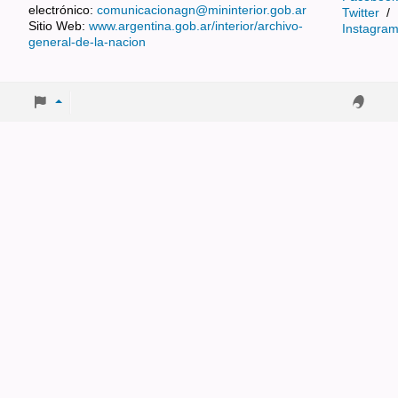
electrónico:
comunicacionagn@mininterior.gob.ar
Twitter
/
Sitio Web:
www.argentina.gob.ar/interior/archivo-
Instagra
general-de-la-nacion