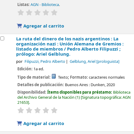
Listas:
AGN - Biblioteca
.
valoración
Valoración media: 0.0 de 5 estrellas
Agregar al carrito
La ruta del dinero de los nazis argentinos : La
organización nazi : Unión Alemana de Gremios :
listado de miembros /
Pedro Alberto Filipuzzi ;
prólogo: Ariel Gelblung.
por
Filipuzzi, Pedro Alberto
Gelblung, Ariel
[prologuista]
Edición:
1a ed.
Tipo de material:
Texto
; Formato:
caracteres normales
Detalles de publicación:
Buenos Aires :
Dunken,
2020
Disponibilidad:
Ítems disponibles para préstamo:
Biblioteca
del Archivo General de la Nación
(1)
Signatura topográfica:
AGN
21653
.
valoración
Valoración media: 0.0 de 5 estrellas
Agregar al carrito