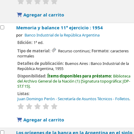
Valoración media: 0.0 de 5 estrellas
Agregar al carrito
Memoria y balance 11° ejercicio : 1954
por
Banco Industrial de la República Argentina
Edición:
1ª ed.
Tipo de material:
Recurso continuo
; Formato:
caracteres
normales
Detalles de publicación:
Buenos Aires :
Banco Industrial de la
República Argentina,
1955
Disponibilidad:
Ítems disponibles para préstamo:
Biblioteca
del Archivo General de la Nación
(1)
Signatura topográfica:
JDP-
ST.f 15
.
Listas:
Juan Domingo Perón - Secretaría de Asuntos Técnicos - Folletos
.
valoración
Valoración media: 0.0 de 5 estrellas
Agregar al carrito
Los orígenes de la banca en la Argentina en el siglo