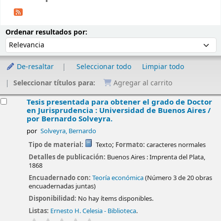
Ordenar
Ordenar por:
Ordenar resultados por:
De-resaltar
Seleccionar todo
Limpiar todo
Seleccionar títulos para:
Agregar al carrito
esultados
Tesis presentada para obtener el grado de Doctor
en Jurisprudencia : Universidad de Buenos Aires /
por Bernardo Solveyra.
por
Solveyra, Bernardo
Tipo de material:
Texto
; Formato:
caracteres normales
Detalles de publicación:
Buenos Aires :
Imprenta del Plata,
1868
Encuadernado con:
Teoría económica
(Número 3 de 20 obras
encuadernadas juntas)
Disponibilidad:
No hay ítems disponibles.
Listas:
Ernesto H. Celesia - Biblioteca
.
valoración