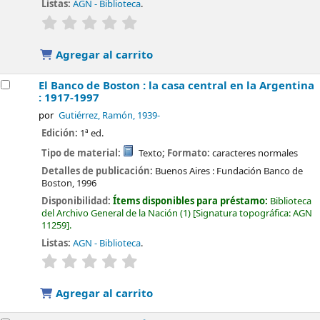
Listas:
AGN - Biblioteca
.
valoración
Valoración media: 0.0 de 5 estrellas
Agregar al carrito
El Banco de Boston : la casa central en la Argentina
: 1917-1997
por
Gutiérrez, Ramón
, 1939-
Edición:
1ª ed.
Tipo de material:
Texto
; Formato:
caracteres normales
Detalles de publicación:
Buenos Aires :
Fundación Banco de
Boston,
1996
Disponibilidad:
Ítems disponibles para préstamo:
Biblioteca
del Archivo General de la Nación
(1)
Signatura topográfica:
AGN
11259
.
Listas:
AGN - Biblioteca
.
valoración
Valoración media: 0.0 de 5 estrellas
Agregar al carrito