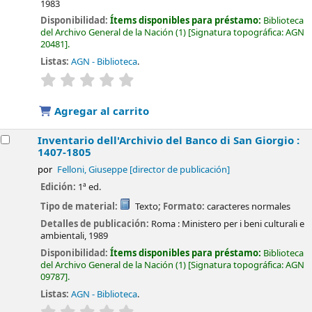
1983
Disponibilidad:
Ítems disponibles para préstamo:
Biblioteca
del Archivo General de la Nación
(1)
Signatura topográfica:
AGN
20481
.
Listas:
AGN - Biblioteca
.
valoración
Valoración media: 0.0 de 5 estrellas
Agregar al carrito
Inventario dell'Archivio del Banco di San Giorgio :
1407-1805
por
Felloni, Giuseppe
[director de publicación]
Edición:
1ª ed.
Tipo de material:
Texto
; Formato:
caracteres normales
Detalles de publicación:
Roma :
Ministero per i beni culturali e
ambientali,
1989
Disponibilidad:
Ítems disponibles para préstamo:
Biblioteca
del Archivo General de la Nación
(1)
Signatura topográfica:
AGN
09787
.
Listas:
AGN - Biblioteca
.
valoración
Valoración media: 0.0 de 5 estrellas