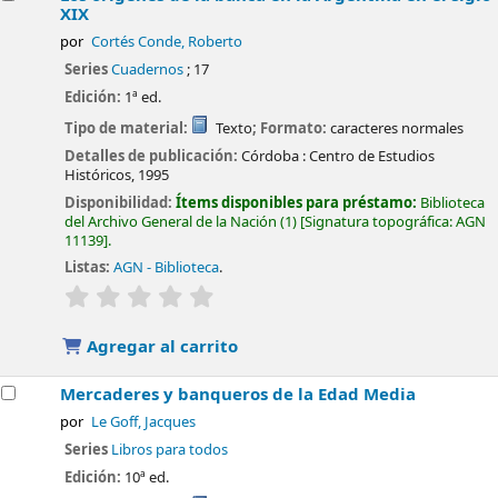
XIX
por
Cortés Conde, Roberto
Series
Cuadernos
; 17
Edición:
1ª ed.
Tipo de material:
Texto
; Formato:
caracteres normales
Detalles de publicación:
Córdoba :
Centro de Estudios
Históricos,
1995
Disponibilidad:
Ítems disponibles para préstamo:
Biblioteca
del Archivo General de la Nación
(1)
Signatura topográfica:
AGN
11139
.
Listas:
AGN - Biblioteca
.
valoración
Valoración media: 0.0 de 5 estrellas
Agregar al carrito
Mercaderes y banqueros de la Edad Media
por
Le Goff, Jacques
Series
Libros para todos
Edición:
10ª ed.