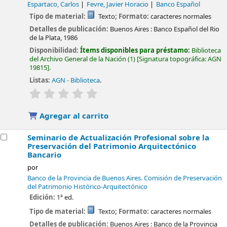
Espartaco, Carlos
Fevre, Javier Horacio
Banco Español
Tipo de material:
Texto
; Formato:
caracteres normales
Detalles de publicación:
Buenos Aires :
Banco Español del Rio
de la Plata,
1986
Disponibilidad:
Ítems disponibles para préstamo:
Biblioteca
del Archivo General de la Nación
(1)
Signatura topográfica:
AGN
19815
.
Listas:
AGN - Biblioteca
.
valoración
Valoración media: 0.0 de 5 estrellas
Agregar al carrito
Seminario de Actualización Profesional sobre la
Preservación del Patrimonio Arquitectónico
Bancario
por
Banco de la Provincia de Buenos Aires. Comisión de Preservación
del Patrimonio Histórico-Arquitectónico
Edición:
1ª ed.
Tipo de material:
Texto
; Formato:
caracteres normales
Detalles de publicación:
Buenos Aires :
Banco de la Provincia