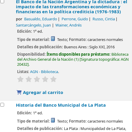
El Banco de la Nación Argentina y la dictadura : el
impacto de las transformaciones económicas y
financieras en la política crediticia (1976-1983)
por
Basualdo, Eduardo
Perrone, Guido
Russo, Cintia
Santarcángelo, Juan
Wainer, Andrés
Edición:
1ª ed.
Tipo de material:
Texto
; Formato:
caracteres normales
Detalles de publicación:
Buenos Aires :
Siglo XXI,
2016
Disponibilidad:
Ítems disponibles para préstamo:
Biblioteca
del Archivo General de la Nación
(1)
Signatura topográfica:
AGN
20432
.
Listas:
AGN - Biblioteca
.
valoración
Valoración media: 0.0 de 5 estrellas
Agregar al carrito
Historia del Banco Municipal de La Plata
Edición:
1ª ed.
Tipo de material:
Texto
; Formato:
caracteres normales
Detalles de publicación:
La Plata :
Municipalidad de La Plata,