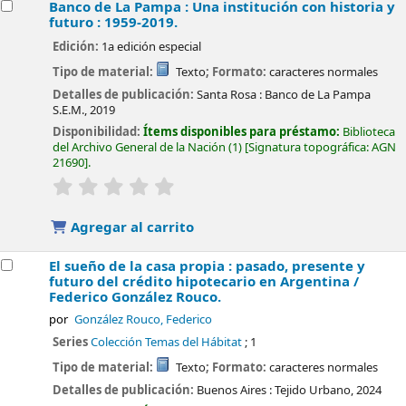
Banco de La Pampa : Una institución con historia y
futuro : 1959-2019.
Edición:
1a edición especial
Tipo de material:
Texto
; Formato:
caracteres normales
Detalles de publicación:
Santa Rosa :
Banco de La Pampa
S.E.M.,
2019
Disponibilidad:
Ítems disponibles para préstamo:
Biblioteca
del Archivo General de la Nación
(1)
Signatura topográfica:
AGN
21690
.
valoración
Valoración media: 0.0 de 5 estrellas
Agregar al carrito
El sueño de la casa propia : pasado, presente y
futuro del crédito hipotecario en Argentina /
Federico González Rouco.
por
González Rouco, Federico
Series
Colección Temas del Hábitat
; 1
Tipo de material:
Texto
; Formato:
caracteres normales
Detalles de publicación:
Buenos Aires :
Tejido Urbano,
2024