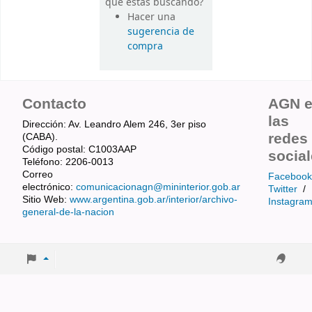
que estás buscando?
Hacer una
sugerencia de
compra
Contacto
AGN 
las
Dirección: Av. Leandro Alem 246, 3er piso
redes
(CABA).
Código postal: C1003AAP
socia
Teléfono: 2206-0013
Correo
Facebook
electrónico:
comunicacionagn@mininterior.gob.ar
Twitter
/
Sitio Web:
www.argentina.gob.ar/interior/archivo-
Instagra
general-de-la-nacion