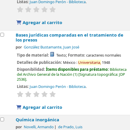
Listas:
Juan Domingo Perón - Biblioteca
.
valoración
Valoración media: 0.0 de 5 estrellas
Agregar al carrito
Bases jurídicas comparadas en el tratamiento de
los presos
por
González Bustamante, Juan José
Tipo de material:
Texto
; Formato:
caracteres normales
Detalles de publicación:
México :
Universitaria,
1948
Disponibilidad:
Ítems disponibles para préstamo:
Biblioteca
del Archivo General de la Nación
(1)
Signatura topográfica:
JDP
2536
.
Listas:
Juan Domingo Perón - Biblioteca
.
valoración
Valoración media: 0.0 de 5 estrellas
Agregar al carrito
Química inorgánica
por
Novelli, Armando
de Prado, Luis