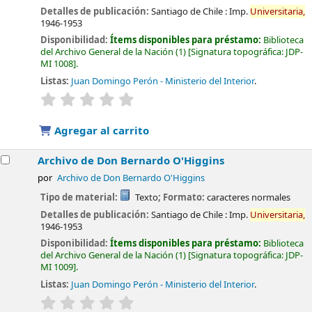
Detalles de publicación:
Santiago de Chile :
Imp.
Universitaria,
1946-1953
Disponibilidad:
Ítems disponibles para préstamo:
Biblioteca
del Archivo General de la Nación
(1)
Signatura topográfica:
JDP-
MI 1008
.
Listas:
Juan Domingo Perón - Ministerio del Interior
.
valoración
Valoración media: 0.0 de 5 estrellas
Agregar al carrito
Archivo de Don Bernardo O'Higgins
por
Archivo de Don Bernardo O'Higgins
Tipo de material:
Texto
; Formato:
caracteres normales
Detalles de publicación:
Santiago de Chile :
Imp.
Universitaria,
1946-1953
Disponibilidad:
Ítems disponibles para préstamo:
Biblioteca
del Archivo General de la Nación
(1)
Signatura topográfica:
JDP-
MI 1009
.
Listas:
Juan Domingo Perón - Ministerio del Interior
.
valoración
Valoración media: 0.0 de 5 estrellas