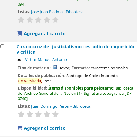
094
.
Listas:
José Juan Biedma - Biblioteca
.
valoración
Valoración media: 0.0 de 5 estrellas
Agregar al carrito
Cara o cruz del justicialismo : estudio de exposición
y crítica
por
Vittini, Manuel Antonio
Tipo de material:
Texto
; Formato:
caracteres normales
Detalles de publicación:
Santiago de Chile :
Imprenta
Universitaria,
1953
Disponibilidad:
Ítems disponibles para préstamo:
Biblioteca
del Archivo General de la Nación
(1)
Signatura topográfica:
JDP
0740
.
Listas:
Juan Domingo Perón - Biblioteca
.
valoración
Valoración media: 0.0 de 5 estrellas
Agregar al carrito