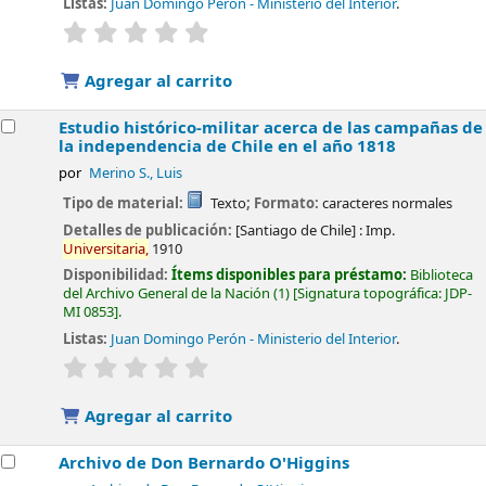
Listas:
Juan Domingo Perón - Ministerio del Interior
.
valoración
Valoración media: 0.0 de 5 estrellas
Agregar al carrito
Estudio histórico-militar acerca de las campañas de
la independencia de Chile en el año 1818
por
Merino S., Luis
Tipo de material:
Texto
; Formato:
caracteres normales
Detalles de publicación:
[Santiago de Chile] :
Imp.
Universitaria,
1910
Disponibilidad:
Ítems disponibles para préstamo:
Biblioteca
del Archivo General de la Nación
(1)
Signatura topográfica:
JDP-
MI 0853
.
Listas:
Juan Domingo Perón - Ministerio del Interior
.
valoración
Valoración media: 0.0 de 5 estrellas
Agregar al carrito
Archivo de Don Bernardo O'Higgins