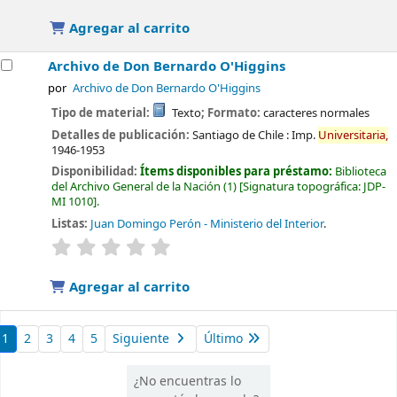
Agregar al carrito
Archivo de Don Bernardo O'Higgins
por
Archivo de Don Bernardo O'Higgins
Tipo de material:
Texto
; Formato:
caracteres normales
Detalles de publicación:
Santiago de Chile :
Imp.
Universitaria,
1946-1953
Disponibilidad:
Ítems disponibles para préstamo:
Biblioteca
del Archivo General de la Nación
(1)
Signatura topográfica:
JDP-
MI 1010
.
Listas:
Juan Domingo Perón - Ministerio del Interior
.
valoración
Valoración media: 0.0 de 5 estrellas
Agregar al carrito
1
2
3
4
5
Siguiente
Último
¿No encuentras lo