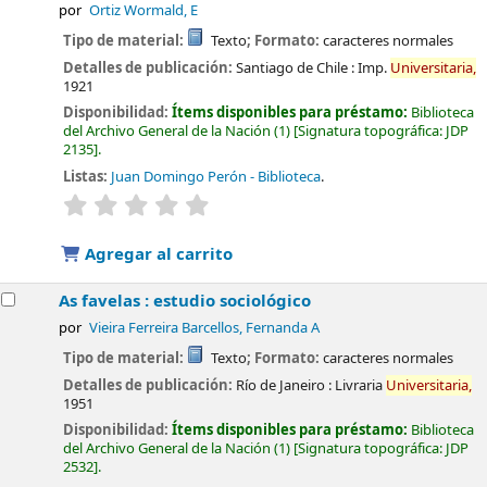
por
Ortiz Wormald, E
Tipo de material:
Texto
; Formato:
caracteres normales
Detalles de publicación:
Santiago de Chile :
Imp.
Universitaria,
1921
Disponibilidad:
Ítems disponibles para préstamo:
Biblioteca
del Archivo General de la Nación
(1)
Signatura topográfica:
JDP
2135
.
Listas:
Juan Domingo Perón - Biblioteca
.
valoración
Valoración media: 0.0 de 5 estrellas
Agregar al carrito
As favelas : estudio sociológico
por
Vieira Ferreira Barcellos, Fernanda A
Tipo de material:
Texto
; Formato:
caracteres normales
Detalles de publicación:
Río de Janeiro :
Livraria
Universitaria,
1951
Disponibilidad:
Ítems disponibles para préstamo:
Biblioteca
del Archivo General de la Nación
(1)
Signatura topográfica:
JDP
2532
.