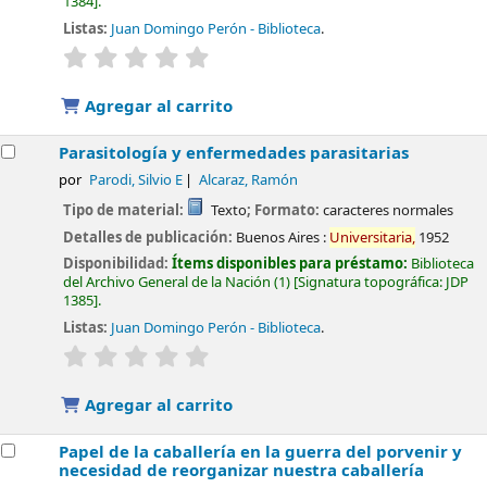
1384
.
Listas:
Juan Domingo Perón - Biblioteca
.
valoración
Valoración media: 0.0 de 5 estrellas
Agregar al carrito
Parasitología y enfermedades parasitarias
por
Parodi, Silvio E
Alcaraz, Ramón
Tipo de material:
Texto
; Formato:
caracteres normales
Detalles de publicación:
Buenos Aires :
Universitaria,
1952
Disponibilidad:
Ítems disponibles para préstamo:
Biblioteca
del Archivo General de la Nación
(1)
Signatura topográfica:
JDP
1385
.
Listas:
Juan Domingo Perón - Biblioteca
.
valoración
Valoración media: 0.0 de 5 estrellas
Agregar al carrito
Papel de la caballería en la guerra del porvenir y
necesidad de reorganizar nuestra caballería