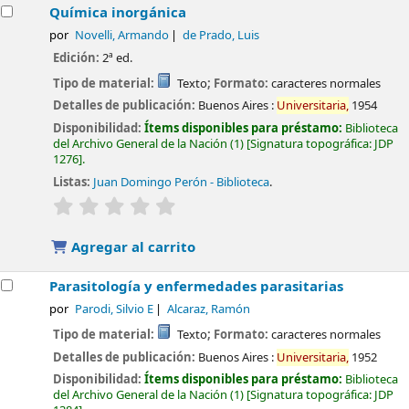
Química inorgánica
por
Novelli, Armando
de Prado, Luis
Edición:
2ª ed.
Tipo de material:
Texto
; Formato:
caracteres normales
Detalles de publicación:
Buenos Aires :
Universitaria,
1954
Disponibilidad:
Ítems disponibles para préstamo:
Biblioteca
del Archivo General de la Nación
(1)
Signatura topográfica:
JDP
1276
.
Listas:
Juan Domingo Perón - Biblioteca
.
valoración
Valoración media: 0.0 de 5 estrellas
Agregar al carrito
Parasitología y enfermedades parasitarias
por
Parodi, Silvio E
Alcaraz, Ramón
Tipo de material:
Texto
; Formato:
caracteres normales
Detalles de publicación:
Buenos Aires :
Universitaria,
1952
Disponibilidad:
Ítems disponibles para préstamo:
Biblioteca
del Archivo General de la Nación
(1)
Signatura topográfica:
JDP