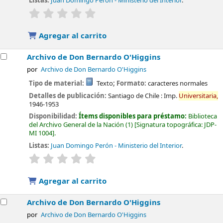
Listas:
Juan Domingo Perón - Ministerio del Interior
.
valoración
Valoración media: 0.0 de 5 estrellas
Agregar al carrito
Archivo de Don Bernardo O'Higgins
por
Archivo de Don Bernardo O'Higgins
Tipo de material:
Texto
; Formato:
caracteres normales
Detalles de publicación:
Santiago de Chile :
Imp.
Universitaria,
1946-1953
Disponibilidad:
Ítems disponibles para préstamo:
Biblioteca
del Archivo General de la Nación
(1)
Signatura topográfica:
JDP-
MI 1004
.
Listas:
Juan Domingo Perón - Ministerio del Interior
.
valoración
Valoración media: 0.0 de 5 estrellas
Agregar al carrito
Archivo de Don Bernardo O'Higgins
por
Archivo de Don Bernardo O'Higgins