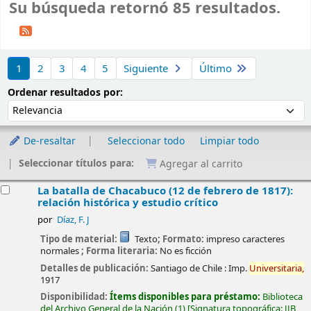
Su búsqueda retornó 85 resultados.
Ordenar
1
2
3
4
5
Siguiente
Último
Ordenar por:
Ordenar resultados por:
De-resaltar
Seleccionar todo
Limpiar todo
Seleccionar títulos para:
Agregar al carrito
esultados
La batalla de Chacabuco (12 de febrero de 1817):
relación histórica y estudio crítico
por
Díaz, F. J
Tipo de material:
Texto
; Formato:
impreso caracteres
normales
; Forma literaria:
No es ficción
Detalles de publicación:
Santiago de Chile :
Imp.
Universitaria,
1917
Disponibilidad:
Ítems disponibles para préstamo:
Biblioteca
del Archivo General de la Nación
(1)
Signatura topográfica:
JJB