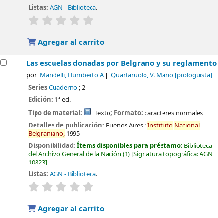
Listas:
AGN - Biblioteca
.
valoración
Valoración media: 0.0 de 5 estrellas
Agregar al carrito
Las escuelas donadas por Belgrano y su reglamento
por
Mandelli, Humberto A
Quartaruolo, V. Mario
[prologuista]
Series
Cuaderno
; 2
Edición:
1ª ed.
Tipo de material:
Texto
; Formato:
caracteres normales
Detalles de publicación:
Buenos Aires :
Instituto
Nacional
Belgraniano,
1995
Disponibilidad:
Ítems disponibles para préstamo:
Biblioteca
del Archivo General de la Nación
(1)
Signatura topográfica:
AGN
10823
.
Listas:
AGN - Biblioteca
.
valoración
Valoración media: 0.0 de 5 estrellas
Agregar al carrito