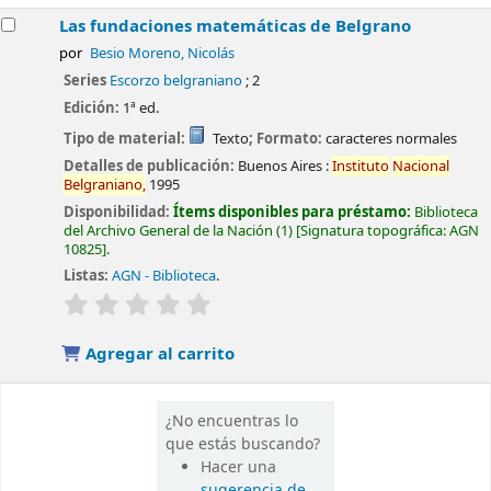
Las fundaciones matemáticas de Belgrano
por
Besio Moreno, Nicolás
Series
Escorzo belgraniano
; 2
Edición:
1ª ed.
Tipo de material:
Texto
; Formato:
caracteres normales
Detalles de publicación:
Buenos Aires :
Instituto
Nacional
Belgraniano,
1995
Disponibilidad:
Ítems disponibles para préstamo:
Biblioteca
del Archivo General de la Nación
(1)
Signatura topográfica:
AGN
10825
.
Listas:
AGN - Biblioteca
.
valoración
Valoración media: 0.0 de 5 estrellas
Agregar al carrito
¿No encuentras lo
que estás buscando?
Hacer una
sugerencia de