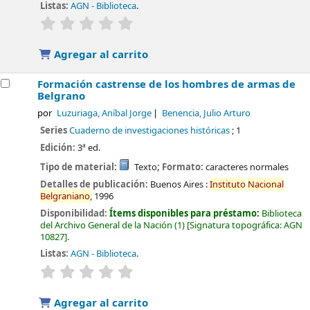
Listas:
AGN - Biblioteca
.
valoración
Valoración media: 0.0 de 5 estrellas
Agregar al carrito
Formación castrense de los hombres de armas de
Belgrano
por
Luzuriaga, Aníbal Jorge
Benencia, Julio Arturo
Series
Cuaderno de investigaciones históricas
; 1
Edición:
3ª ed.
Tipo de material:
Texto
; Formato:
caracteres normales
Detalles de publicación:
Buenos Aires :
Instituto
Nacional
Belgraniano,
1996
Disponibilidad:
Ítems disponibles para préstamo:
Biblioteca
del Archivo General de la Nación
(1)
Signatura topográfica:
AGN
10827
.
Listas:
AGN - Biblioteca
.
valoración
Valoración media: 0.0 de 5 estrellas
Agregar al carrito