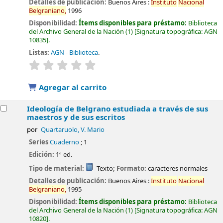
Detalles de publicación:
Buenos Aires :
Instituto
Nacional
Belgraniano,
1996
Disponibilidad:
Ítems disponibles para préstamo:
Biblioteca
del Archivo General de la Nación
(1)
Signatura topográfica:
AGN
10835
.
Listas:
AGN - Biblioteca
.
valoración
Valoración media: 0.0 de 5 estrellas
Agregar al carrito
Ideología de Belgrano estudiada a través de sus
maestros y de sus escritos
por
Quartaruolo, V. Mario
Series
Cuaderno
; 1
Edición:
1ª ed.
Tipo de material:
Texto
; Formato:
caracteres normales
Detalles de publicación:
Buenos Aires :
Instituto
Nacional
Belgraniano,
1995
Disponibilidad:
Ítems disponibles para préstamo:
Biblioteca
del Archivo General de la Nación
(1)
Signatura topográfica:
AGN
10820
.