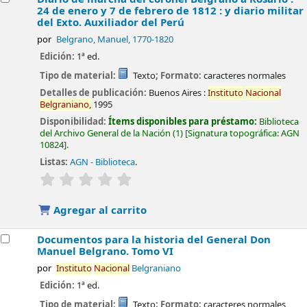
24 de enero y 7 de febrero de 1812 : y diario militar
del Exto. Auxiliador del Perú
por
Belgrano, Manuel
, 1770-1820
Edición:
1ª ed.
Tipo de material:
Texto
; Formato:
caracteres normales
Detalles de publicación:
Buenos Aires :
Instituto
Nacional
Belgraniano,
1995
Disponibilidad:
Ítems disponibles para préstamo:
Biblioteca
del Archivo General de la Nación
(1)
Signatura topográfica:
AGN
10824
.
Listas:
AGN - Biblioteca
.
valoración
Valoración media: 0.0 de 5 estrellas
Agregar al carrito
Documentos para la historia del General Don
Manuel Belgrano. Tomo VI
por
Instituto
Nacional
Belgraniano
Edición:
1ª ed.
Tipo de material:
Texto
; Formato:
caracteres normales