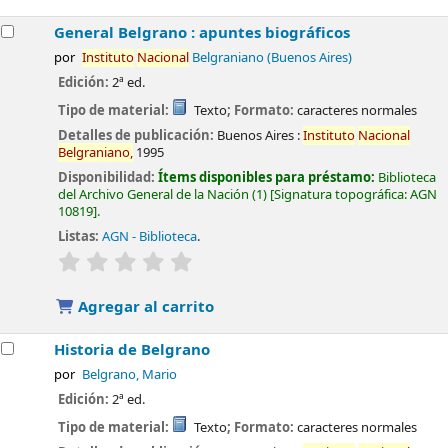
General Belgrano : apuntes biográficos
por
Instituto
Nacional
Belgraniano (Buenos Aires)
Edición:
2ª ed.
Tipo de material:
Texto
; Formato:
caracteres normales
Detalles de publicación:
Buenos Aires :
Instituto
Nacional
Belgraniano,
1995
Disponibilidad:
Ítems disponibles para préstamo:
Biblioteca
del Archivo General de la Nación
(1)
Signatura topográfica:
AGN
10819
.
Listas:
AGN - Biblioteca
.
valoración
Valoración media: 0.0 de 5 estrellas
Agregar al carrito
Historia de Belgrano
por
Belgrano, Mario
Edición:
2ª ed.
Tipo de material:
Texto
; Formato:
caracteres normales