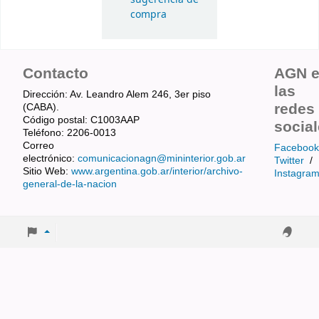
compra
Contacto
AGN 
las
Dirección: Av. Leandro Alem 246, 3er piso
redes
(CABA).
Código postal: C1003AAP
socia
Teléfono: 2206-0013
Correo
Facebook
electrónico:
comunicacionagn@mininterior.gob.ar
Twitter
/
Sitio Web:
www.argentina.gob.ar/interior/archivo-
Instagra
general-de-la-nacion