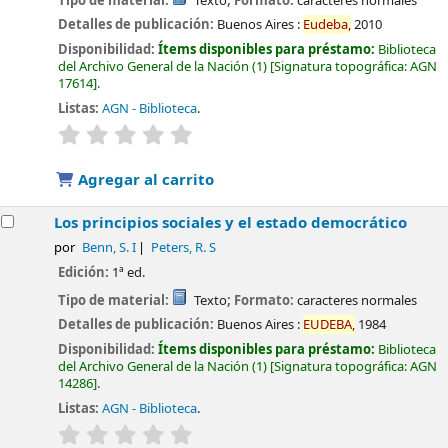
Tipo de material:
Texto
; Formato:
caracteres normales
Detalles de publicación:
Buenos Aires :
Eudeba,
2010
Disponibilidad:
Ítems disponibles para préstamo:
Biblioteca
del Archivo General de la Nación
(1)
Signatura topográfica:
AGN
17614
.
Listas:
AGN - Biblioteca
.
valoración
Valoración media: 0.0 de 5 estrellas
Agregar al carrito
Los principios sociales y el estado democrático
por
Benn, S. I
Peters, R. S
Edición:
1ª ed.
Tipo de material:
Texto
; Formato:
caracteres normales
Detalles de publicación:
Buenos Aires :
EUDEBA,
1984
Disponibilidad:
Ítems disponibles para préstamo:
Biblioteca
del Archivo General de la Nación
(1)
Signatura topográfica:
AGN
14286
.
Listas:
AGN - Biblioteca
.
valoración
Valoración media: 0.0 de 5 estrellas