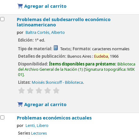
Agregar al carrito
Problemas del subdesarrollo económico
latinoamericano
por
Baltra Cortés, Alberto
Edición:
1ª ed.
Tipo de material:
Texto
; Formato:
caracteres normales
Detalles de publicación:
Buenos Aires :
Eudeba,
1966
Disponibilidad:
Ítems disponibles para préstamo:
Biblioteca
del Archivo General de la Nación
(1)
Signatura topográfica:
MIK
01
.
Listas:
Moisés Ikonicoff - Biblioteca
.
valoración
Valoración media: 0.0 de 5 estrellas
Agregar al carrito
Problemas económicos actuales
por
Lenti, Libero
Series
Lectores