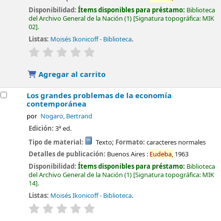
Disponibilidad:
Ítems disponibles para préstamo:
Biblioteca
del Archivo General de la Nación
(1)
Signatura topográfica:
MIK
02
.
Listas:
Moisés Ikonicoff - Biblioteca
.
valoración
Valoración media: 0.0 de 5 estrellas
Agregar al carrito
Los grandes problemas de la economía
contemporánea
por
Nogaro, Bertrand
Edición:
3ª ed.
Tipo de material:
Texto
; Formato:
caracteres normales
Detalles de publicación:
Buenos Aires :
Eudeba,
1963
Disponibilidad:
Ítems disponibles para préstamo:
Biblioteca
del Archivo General de la Nación
(1)
Signatura topográfica:
MIK
14
.
Listas:
Moisés Ikonicoff - Biblioteca
.
valoración
Valoración media: 0.0 de 5 estrellas