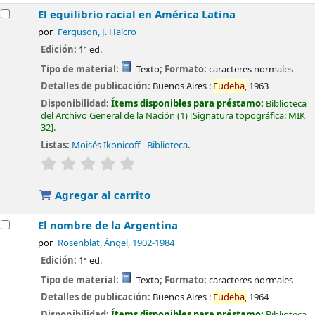
El equilibrio racial en América Latina
por
Ferguson, J. Halcro
Edición:
1ª ed.
Tipo de material:
Texto
; Formato:
caracteres normales
Detalles de publicación:
Buenos Aires :
Eudeba,
1963
Disponibilidad:
Ítems disponibles para préstamo:
Biblioteca
del Archivo General de la Nación
(1)
Signatura topográfica:
MIK
32
.
Listas:
Moisés Ikonicoff - Biblioteca
.
valoración
Valoración media: 0.0 de 5 estrellas
Agregar al carrito
El nombre de la Argentina
por
Rosenblat, Ángel
, 1902-1984
Edición:
1ª ed.
Tipo de material:
Texto
; Formato:
caracteres normales
Detalles de publicación:
Buenos Aires :
Eudeba,
1964
Disponibilidad:
Ítems disponibles para préstamo:
Biblioteca