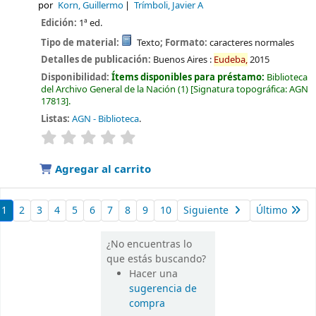
por
Korn, Guillermo
Trímboli, Javier A
Edición:
1ª ed.
Tipo de material:
Texto
; Formato:
caracteres normales
Detalles de publicación:
Buenos Aires :
Eudeba,
2015
Disponibilidad:
Ítems disponibles para préstamo:
Biblioteca
del Archivo General de la Nación
(1)
Signatura topográfica:
AGN
17813
.
Listas:
AGN - Biblioteca
.
valoración
Valoración media: 0.0 de 5 estrellas
Agregar al carrito
1
2
3
4
5
6
7
8
9
10
Siguiente
Último
¿No encuentras lo
que estás buscando?
Hacer una
sugerencia de
compra