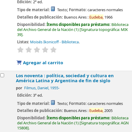
Edición:
2ª ed.
Tipo de material:
Texto
; Formato:
caracteres normales
Detalles de publicación:
Buenos Aires :
Eudeba,
1966
Disponibilidad:
Ítems disponibles para préstamo:
Biblioteca
del Archivo General de la Nación
(1)
Signatura topográfica:
MIK
39
.
Listas:
Moisés Ikonicoff - Biblioteca
.
valoración
Valoración media: 0.0 de 5 estrellas
Agregar al carrito
Los noventa : política, sociedad y cultura en
América Latina y Argentina de fin de siglo
por
Filmus, Daniel
, 1955-
Edición:
3ª ed.
Tipo de material:
Texto
; Formato:
caracteres normales
Detalles de publicación:
Buenos Aires :
Eudeba,
2005
Disponibilidad:
Ítems disponibles para préstamo:
Biblioteca
del Archivo General de la Nación
(1)
Signatura topográfica:
AGN
15808
.