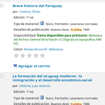
Breve historia del Paraguay
por
Cardozo, Efraín
Edición:
1ª ed.
Tipo de material:
Texto
; Formato:
caracteres normales
Detalles de publicación:
Buenos Aires :
Eudeba,
1965
Disponibilidad:
Ítems disponibles para préstamo:
Biblioteca
del Archivo General de la Nación
(1)
Signatura topográfica:
MIK
07
.
Listas:
Moisés Ikonicoff - Biblioteca
.
valoración
Valoración media: 0.0 de 5 estrellas
Agregar al carrito
La formación del Uruguay moderno : la
inmigración y el desarrollo económico-social
por
Oddone, Juan Antonio
Edición:
1ª ed.
Tipo de material:
Texto
; Formato:
caracteres normales
Detalles de publicación:
Buenos Aires :
Eudeba,
1966