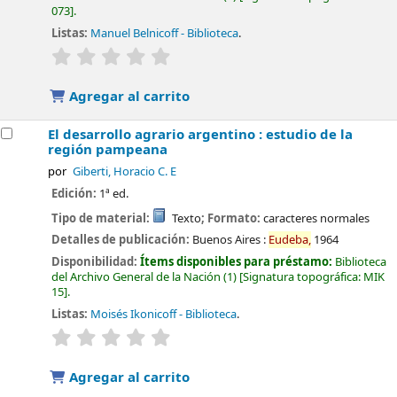
073
.
Listas:
Manuel Belnicoff - Biblioteca
.
valoración
Valoración media: 0.0 de 5 estrellas
Agregar al carrito
El desarrollo agrario argentino : estudio de la
región pampeana
por
Giberti, Horacio C. E
Edición:
1ª ed.
Tipo de material:
Texto
; Formato:
caracteres normales
Detalles de publicación:
Buenos Aires :
Eudeba,
1964
Disponibilidad:
Ítems disponibles para préstamo:
Biblioteca
del Archivo General de la Nación
(1)
Signatura topográfica:
MIK
15
.
Listas:
Moisés Ikonicoff - Biblioteca
.
valoración
Valoración media: 0.0 de 5 estrellas
Agregar al carrito