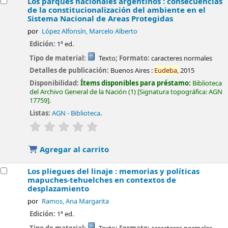
Los parques nacionales argentinos : consecuencias
de la constitucionalización del ambiente en el
Sistema Nacional de Areas Protegidas
por
López Alfonsín, Marcelo Alberto
Edición:
1ª ed.
Tipo de material:
Texto
; Formato:
caracteres normales
Detalles de publicación:
Buenos Aires :
Eudeba,
2015
Disponibilidad:
Ítems disponibles para préstamo:
Biblioteca
del Archivo General de la Nación
(1)
Signatura topográfica:
AGN
17759
.
Listas:
AGN - Biblioteca
.
valoración
Valoración media: 0.0 de 5 estrellas
Agregar al carrito
Los pliegues del linaje : memorias y políticas
mapuches-tehuelches en contextos de
desplazamiento
por
Ramos, Ana Margarita
Edición:
1ª ed.