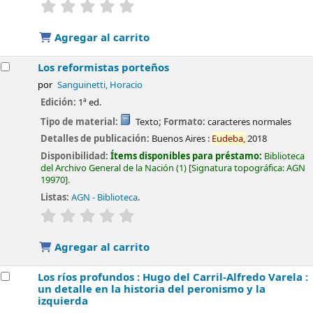
valoración
Valoración media: 0.0 de 5 estrellas
Agregar al carrito
Los reformistas porteños
por
Sanguinetti, Horacio
Edición:
1ª ed.
Tipo de material:
Texto
; Formato:
caracteres normales
Detalles de publicación:
Buenos Aires :
Eudeba,
2018
Disponibilidad:
Ítems disponibles para préstamo:
Biblioteca
del Archivo General de la Nación
(1)
Signatura topográfica:
AGN
19970
.
Listas:
AGN - Biblioteca
.
valoración
Valoración media: 0.0 de 5 estrellas
Agregar al carrito
Los ríos profundos : Hugo del Carril-Alfredo Varela :
un detalle en la historia del peronismo y la
izquierda