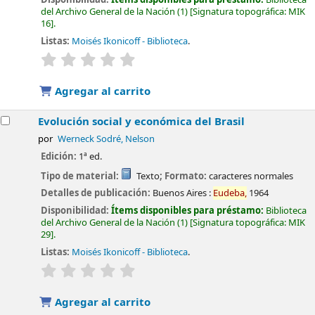
del Archivo General de la Nación
(1)
Signatura topográfica:
MIK
16
.
Listas:
Moisés Ikonicoff - Biblioteca
.
valoración
Valoración media: 0.0 de 5 estrellas
Agregar al carrito
Evolución social y económica del Brasil
por
Werneck Sodré, Nelson
Edición:
1ª ed.
Tipo de material:
Texto
; Formato:
caracteres normales
Detalles de publicación:
Buenos Aires :
Eudeba,
1964
Disponibilidad:
Ítems disponibles para préstamo:
Biblioteca
del Archivo General de la Nación
(1)
Signatura topográfica:
MIK
29
.
Listas:
Moisés Ikonicoff - Biblioteca
.
valoración
Valoración media: 0.0 de 5 estrellas
Agregar al carrito