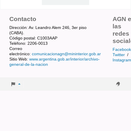
Contacto
AGN 
las
Dirección: Av. Leandro Alem 246, 3er piso
redes
(CABA).
Código postal: C1003AAP
socia
Teléfono: 2206-0013
Correo
Facebook
electrónico:
comunicacionagn@mininterior.gob.ar
Twitter
/
Sitio Web:
www.argentina.gob.ar/interior/archivo-
Instagra
general-de-la-nacion