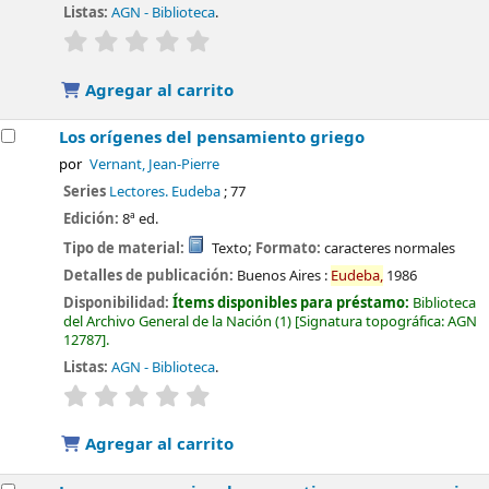
Listas:
AGN - Biblioteca
.
valoración
Valoración media: 0.0 de 5 estrellas
Agregar al carrito
Los orígenes del pensamiento griego
por
Vernant, Jean-Pierre
Series
Lectores. Eudeba
; 77
Edición:
8ª ed.
Tipo de material:
Texto
; Formato:
caracteres normales
Detalles de publicación:
Buenos Aires :
Eudeba,
1986
Disponibilidad:
Ítems disponibles para préstamo:
Biblioteca
del Archivo General de la Nación
(1)
Signatura topográfica:
AGN
12787
.
Listas:
AGN - Biblioteca
.
valoración
Valoración media: 0.0 de 5 estrellas
Agregar al carrito