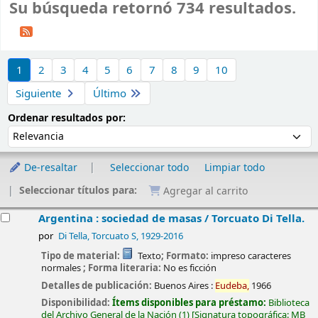
Su búsqueda retornó 734 resultados.
Ordenar
1
2
3
4
5
6
7
8
9
10
Siguiente
Último
Ordenar por:
Ordenar resultados por:
De-resaltar
Seleccionar todo
Limpiar todo
Seleccionar títulos para:
Agregar al carrito
esultados
Argentina : sociedad de masas /
Torcuato Di Tella.
por
Di Tella, Torcuato S
, 1929-2016
Tipo de material:
Texto
; Formato:
impreso caracteres
normales
; Forma literaria:
No es ficción
Detalles de publicación:
Buenos Aires :
Eudeba,
1966
Disponibilidad:
Ítems disponibles para préstamo:
Biblioteca
del Archivo General de la Nación
(1)
Signatura topográfica:
MB