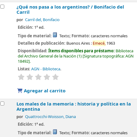
¿Qué nos pasa a los argentinos? /
Bonifacio del
Carril
por
Carril del, Bonifacio
Edición:
1ª ed.
Tipo de material:
Texto
; Formato:
caracteres normales
Detalles de publicación:
Buenos Aires :
Emecé,
1963
Disponibilidad:
Ítems disponibles para préstamo:
Biblioteca
del Archivo General de la Nación
(1)
Signatura topográfica:
AGN
18492
.
Listas:
AGN - Biblioteca
.
valoración
Valoración media: 0.0 de 5 estrellas
Agregar al carrito
Los males de la memoria : historia y política en la
Argentina
por
Quattrocchi-Woisson, Diana
Edición:
1ª ed.
Tipo de material:
Texto
; Formato:
caracteres normales