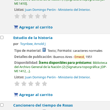
MI 1410
.
Listas:
Juan Domingo Perón - Ministerio del Interior
.
valoración
Valoración media: 0.0 de 5 estrellas
Agregar al carrito
Estudio de la historia
por
Toynbee, Arnold J
Tipo de material:
Texto
; Formato:
caracteres normales
Detalles de publicación:
Buenos Aires :
Emecé,
1951
Disponibilidad:
Ítems disponibles para préstamo:
Biblioteca
del Archivo General de la Nación
(2)
Signatura topográfica:
JDP-
MI 1412, ..
.
Listas:
Juan Domingo Perón - Ministerio del Interior
.
valoración
Valoración media: 0.0 de 5 estrellas
Agregar al carrito
Cancionero del tiempo de Rosas