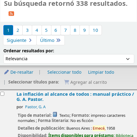
Su búsqueda retornó 338 resultados.
Ordenar
1
2
3
4
5
6
7
8
9
10
Siguiente
Último
Ordenar por:
Ordenar resultados por:
De-resaltar
Seleccionar todo
Limpiar todo
Seleccionar títulos para:
Agregar al carrito
esultados
La inflación al alcance de todos : manual práctico /
G. A. Pastor.
por
Pastor, G. A
Tipo de material:
Texto
; Formato:
impreso caracteres
normales
; Forma literaria:
No es ficción
Detalles de publicación:
Buenos Aires :
Emecé,
1958
Disponibilidad:
Ítems disponibles para préstamo:
Biblioteca