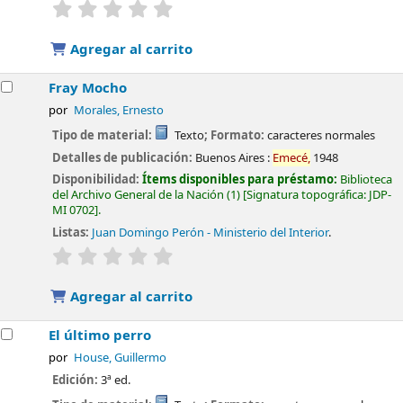
valoración
Valoración media: 0.0 de 5 estrellas
Agregar al carrito
Fray Mocho
por
Morales, Ernesto
Tipo de material:
Texto
; Formato:
caracteres normales
Detalles de publicación:
Buenos Aires :
Emecé,
1948
Disponibilidad:
Ítems disponibles para préstamo:
Biblioteca
del Archivo General de la Nación
(1)
Signatura topográfica:
JDP-
MI 0702
.
Listas:
Juan Domingo Perón - Ministerio del Interior
.
valoración
Valoración media: 0.0 de 5 estrellas
Agregar al carrito
El último perro
por
House, Guillermo
Edición:
3ª ed.