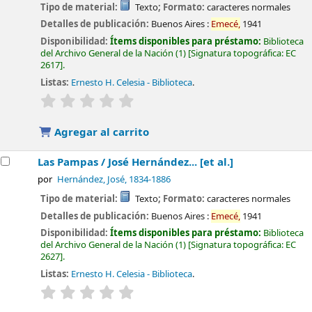
Tipo de material:
Texto
; Formato:
caracteres normales
Detalles de publicación:
Buenos Aires :
Emecé,
1941
Disponibilidad:
Ítems disponibles para préstamo:
Biblioteca
del Archivo General de la Nación
(1)
Signatura topográfica:
EC
2617
.
Listas:
Ernesto H. Celesia - Biblioteca
.
valoración
Valoración media: 0.0 de 5 estrellas
Agregar al carrito
Las Pampas /
José Hernández... [et al.]
por
Hernández, José
, 1834-1886
Tipo de material:
Texto
; Formato:
caracteres normales
Detalles de publicación:
Buenos Aires :
Emecé,
1941
Disponibilidad:
Ítems disponibles para préstamo:
Biblioteca
del Archivo General de la Nación
(1)
Signatura topográfica:
EC
2627
.
Listas:
Ernesto H. Celesia - Biblioteca
.
valoración
Valoración media: 0.0 de 5 estrellas