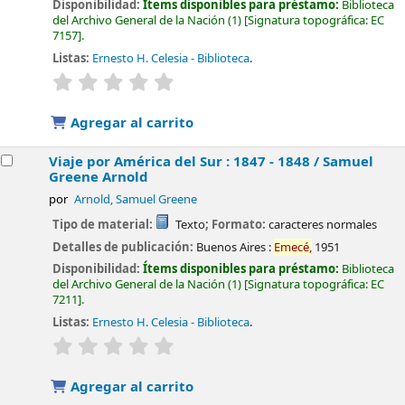
Disponibilidad:
Ítems disponibles para préstamo:
Biblioteca
del Archivo General de la Nación
(1)
Signatura topográfica:
EC
7157
.
Listas:
Ernesto H. Celesia - Biblioteca
.
valoración
Valoración media: 0.0 de 5 estrellas
Agregar al carrito
Viaje por América del Sur : 1847 - 1848 /
Samuel
Greene Arnold
por
Arnold, Samuel Greene
Tipo de material:
Texto
; Formato:
caracteres normales
Detalles de publicación:
Buenos Aires :
Emecé,
1951
Disponibilidad:
Ítems disponibles para préstamo:
Biblioteca
del Archivo General de la Nación
(1)
Signatura topográfica:
EC
7211
.
Listas:
Ernesto H. Celesia - Biblioteca
.
valoración
Valoración media: 0.0 de 5 estrellas
Agregar al carrito