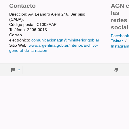
Contacto
AGN 
las
Dirección: Av. Leandro Alem 246, 3er piso
redes
(CABA).
Código postal: C1003AAP
socia
Teléfono: 2206-0013
Correo
Facebook
electrónico:
comunicacionagn@mininterior.gob.ar
Twitter
/
Sitio Web:
www.argentina.gob.ar/interior/archivo-
Instagra
general-de-la-nacion