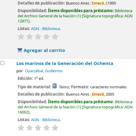
Detalles de publicación:
Buenos Aires :
Emecé,
c1995
Disponibilidad:
Ítems disponibles para préstamo:
Biblioteca
del Archivo General de la Nación
(1)
Signatura topográfica:
AGN
12871
.
Listas:
AGN - Biblioteca
.
valoración
Valoración media: 0.0 de 5 estrellas
Agregar al carrito
Los marinos de la Generación del Ochenta
por
Oyarzábal, Guillermo
Edición:
1ª ed.
Tipo de material:
Texto
; Formato:
caracteres normales
Detalles de publicación:
Buenos Aires :
Emecé,
2005
Disponibilidad:
Ítems disponibles para préstamo:
Biblioteca
del Archivo General de la Nación
(1)
Signatura topográfica:
AGN
16002
.
Listas:
AGN - Biblioteca
.
valoración
Valoración media: 0.0 de 5 estrellas