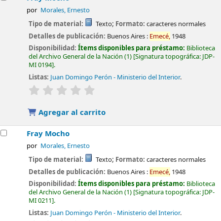
por
Morales, Ernesto
Tipo de material:
Texto
; Formato:
caracteres normales
Detalles de publicación:
Buenos Aires :
Emecé,
1948
Disponibilidad:
Ítems disponibles para préstamo:
Biblioteca
del Archivo General de la Nación
(1)
Signatura topográfica:
JDP-
MI 0194
.
Listas:
Juan Domingo Perón - Ministerio del Interior
.
valoración
Valoración media: 0.0 de 5 estrellas
Agregar al carrito
Fray Mocho
por
Morales, Ernesto
Tipo de material:
Texto
; Formato:
caracteres normales
Detalles de publicación:
Buenos Aires :
Emecé,
1948
Disponibilidad:
Ítems disponibles para préstamo:
Biblioteca
del Archivo General de la Nación
(1)
Signatura topográfica:
JDP-
MI 0211
.
Listas:
Juan Domingo Perón - Ministerio del Interior
.