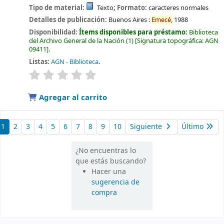
Tipo de material:
Texto
; Formato:
caracteres normales
Detalles de publicación:
Buenos Aires :
Emecé,
1988
Disponibilidad:
Ítems disponibles para préstamo:
Biblioteca
del Archivo General de la Nación
(1)
Signatura topográfica:
AGN
09411
.
Listas:
AGN - Biblioteca
.
valoración
Valoración media: 0.0 de 5 estrellas
Agregar al carrito
1
2
3
4
5
6
7
8
9
10
Siguiente
Último
¿No encuentras lo
que estás buscando?
Hacer una
sugerencia de
compra