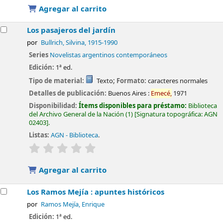
Agregar al carrito
Los pasajeros del jardín
por
Bullrich, Silvina
, 1915-1990
Series
Novelistas argentinos contemporáneos
Edición:
1ª ed.
Tipo de material:
Texto
; Formato:
caracteres normales
Detalles de publicación:
Buenos Aires :
Emecé,
1971
Disponibilidad:
Ítems disponibles para préstamo:
Biblioteca
del Archivo General de la Nación
(1)
Signatura topográfica:
AGN
02403
.
Listas:
AGN - Biblioteca
.
valoración
Valoración media: 0.0 de 5 estrellas
Agregar al carrito
Los Ramos Mejía : apuntes históricos
por
Ramos Mejía, Enrique
Edición:
1ª ed.