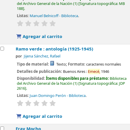
del Archivo General de la Nación
(1)
Signatura topográfica:
MB
188
.
Listas:
Manuel Belnicoff - Biblioteca
.
valoración
Valoración media: 0.0 de 5 estrellas
Agregar al carrito
Ramo verde : antología (1925-1945)
por
Jijena Sánchez, Rafael
Tipo de material:
Texto
; Formato:
caracteres normales
Detalles de publicación:
Buenos Aires :
Emecé,
1946
Disponibilidad:
Ítems disponibles para préstamo:
Biblioteca
del Archivo General de la Nación
(1)
Signatura topográfica:
JDP
2616
.
Listas:
Juan Domingo Perón - Biblioteca
.
valoración
Valoración media: 0.0 de 5 estrellas
Agregar al carrito
Fray Mocho