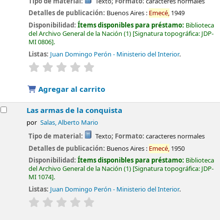
Tipo de material:
Texto
; Formato:
caracteres normales
Detalles de publicación:
Buenos Aires :
Emecé,
1949
Disponibilidad:
Ítems disponibles para préstamo:
Biblioteca
del Archivo General de la Nación
(1)
Signatura topográfica:
JDP-
MI 0806
.
Listas:
Juan Domingo Perón - Ministerio del Interior
.
valoración
Valoración media: 0.0 de 5 estrellas
Agregar al carrito
Las armas de la conquista
por
Salas, Alberto Mario
Tipo de material:
Texto
; Formato:
caracteres normales
Detalles de publicación:
Buenos Aires :
Emecé,
1950
Disponibilidad:
Ítems disponibles para préstamo:
Biblioteca
del Archivo General de la Nación
(1)
Signatura topográfica:
JDP-
MI 1074
.
Listas:
Juan Domingo Perón - Ministerio del Interior
.
valoración
Valoración media: 0.0 de 5 estrellas