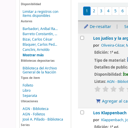
Disponibilidad
Ordenar
1
2
3
4
5
6
Limitar a registros con
ítems disponibles
Autores
De-resaltar
S
Barbadori, Aníbal Ra...
Barreto Constantín, ...
Resultados
Los judíos y la a
Bizai, Carlos César
Blaquier, Carlos Ped...
por
Oliveira-Cézar, 
Canclini, Arnoldo
Edición:
1ª ed.
Mostrar más
Tipo de material:
Bibliotecas depositarias
Detalles de publi
Biblioteca del Archivo
General de la Nación
Disponibilidad:
Ít
Tipos de ítem
Listas:
AGN - Biblio
Folleto
valoración
Libro
Separata
Agregar al ca
Ubicaciones
AGN - Biblioteca
Los Klappenbach
AGN - Folletos
José A. Pillado - Biblioteca
por
Klappenbach, J
Series
Edición:
1ª ed.