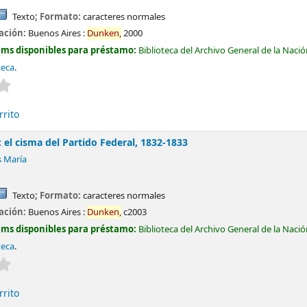
Texto
; Formato:
caracteres normales
cación:
Buenos Aires :
Dunken,
2000
ems disponibles para préstamo:
Biblioteca del Archivo General de la Naci
teca
.
Valoración media: 0.0 de 5 estrellas
rrito
el cisma del Partido Federal, 1832-1833
s María
Texto
; Formato:
caracteres normales
cación:
Buenos Aires :
Dunken,
c2003
ems disponibles para préstamo:
Biblioteca del Archivo General de la Naci
teca
.
Valoración media: 0.0 de 5 estrellas
rrito