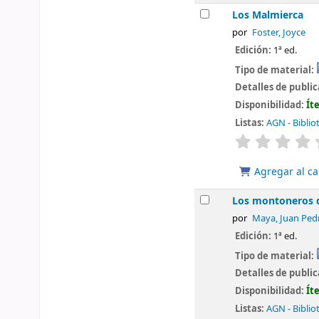
Los Malmierca
por
Foster, Joyce
Edición:
1ª ed.
Tipo de material:
Detalles de publi
Disponibilidad:
Ít
Listas:
AGN - Biblio
valoración
Agregar al ca
Los montoneros 
por
Maya, Juan Ped
Edición:
1ª ed.
Tipo de material:
Detalles de publi
Disponibilidad:
Ít
Listas:
AGN - Biblio