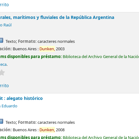
rrito
rales, marítimos y fluviales de la República Argentina
o Raúl
Texto
; Formato:
caracteres normales
cación:
Buenos Aires :
Dunken,
2003
ems disponibles para préstamo:
Biblioteca del Archivo General de la Naci
teca
.
Valoración media: 0.0 de 5 estrellas
rrito
t : alegato histórico
s Eduardo
Texto
; Formato:
caracteres normales
cación:
Buenos Aires :
Dunken,
2008
ems disponibles para préstamo:
Biblioteca del Archivo General de la Naci