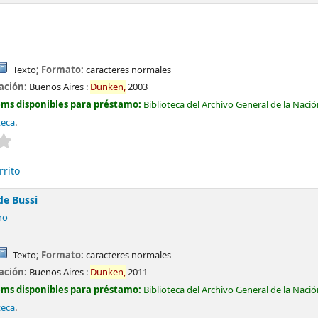
Texto
; Formato:
caracteres normales
cación:
Buenos Aires :
Dunken,
2003
ems disponibles para préstamo:
Biblioteca del Archivo General de la Naci
teca
.
Valoración media: 0.0 de 5 estrellas
rrito
de Bussi
ro
Texto
; Formato:
caracteres normales
cación:
Buenos Aires :
Dunken,
2011
ems disponibles para préstamo:
Biblioteca del Archivo General de la Naci
teca
.