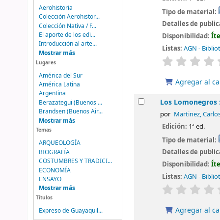
Aerohistoria
Tipo de material:
Colección Aerohistor...
Detalles de publi
Colección Nativa / F...
El aporte de los edi...
Disponibilidad:
Ít
Introducción al arte...
Listas:
AGN - Biblio
Mostrar más
valoración
Lugares
América del Sur
Agregar al ca
América Latina
Argentina
Los Lomonegros : 
Berazategui (Buenos ...
Brandsen (Buenos Air...
por
Martinez, Carlo
Mostrar más
Edición:
1ª ed.
Temas
Tipo de material:
ARQUEOLOGÍA
Detalles de publi
BIOGRAFÍA
COSTUMBRES Y TRADICI...
Disponibilidad:
Ít
ECONOMÍA
Listas:
AGN - Biblio
ENSAYO
valoración
Mostrar más
Títulos
Agregar al ca
Expreso de Guayaquil...