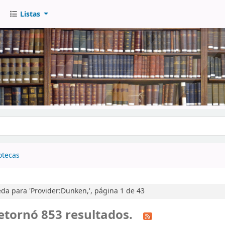
Listas
go
otecas
a para 'Provider:Dunken,', página 1 de 43
etornó 853 resultados.