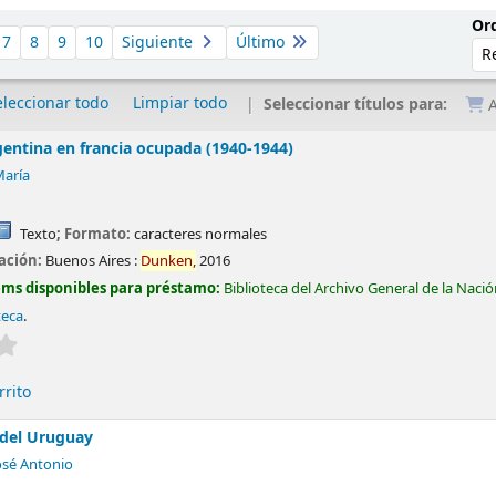
Ord
7
8
9
10
Siguiente
Último
eleccionar todo
Limpiar todo
Seleccionar títulos para:
A
rgentina en francia ocupada (1940-1944)
María
Texto
; Formato:
caracteres normales
cación:
Buenos Aires :
Dunken,
2016
ems disponibles para préstamo:
Biblioteca del Archivo General de la Naci
teca
.
Valoración media: 0.0 de 5 estrellas
rrito
 del Uruguay
osé Antonio