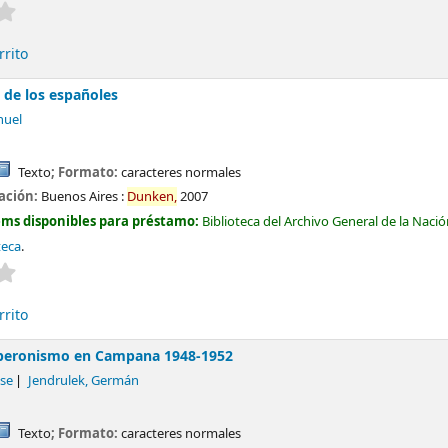
Valoración media: 0.0 de 5 estrellas
rrito
de los españoles
nuel
Texto
; Formato:
caracteres normales
cación:
Buenos Aires :
Dunken,
2007
ems disponibles para préstamo:
Biblioteca del Archivo General de la Naci
teca
.
Valoración media: 0.0 de 5 estrellas
rrito
 peronismo en Campana 1948-1952
ose
Jendrulek, Germán
Texto
; Formato:
caracteres normales