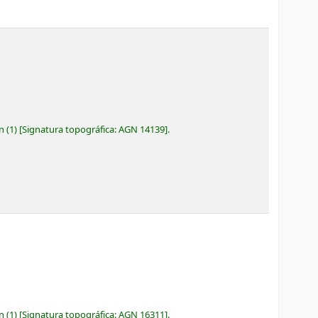
ón
(1)
Signatura topográfica:
AGN 14139
.
ón
(1)
Signatura topográfica:
AGN 16311
.