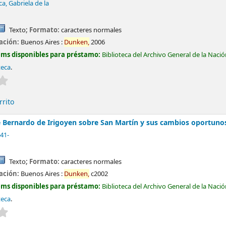
a, Gabriela de la
Texto
; Formato:
caracteres normales
cación:
Buenos Aires :
Dunken,
2006
ems disponibles para préstamo:
Biblioteca del Archivo General de la Naci
teca
.
Valoración media: 0.0 de 5 estrellas
rrito
e Bernardo de Irigoyen sobre San Martín y sus cambios oportuno
941-
Texto
; Formato:
caracteres normales
cación:
Buenos Aires :
Dunken,
c2002
ems disponibles para préstamo:
Biblioteca del Archivo General de la Naci
teca
.
Valoración media: 0.0 de 5 estrellas