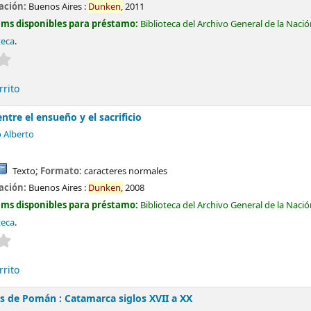
cación:
Buenos Aires :
Dunken,
2011
ems disponibles para préstamo:
Biblioteca del Archivo General de la Naci
teca
.
Valoración media: 0.0 de 5 estrellas
rrito
ntre el ensueño y el sacrificio
 Alberto
Texto
; Formato:
caracteres normales
cación:
Buenos Aires :
Dunken,
2008
ems disponibles para préstamo:
Biblioteca del Archivo General de la Naci
teca
.
Valoración media: 0.0 de 5 estrellas
rrito
s de Pomán : Catamarca siglos XVII a XX