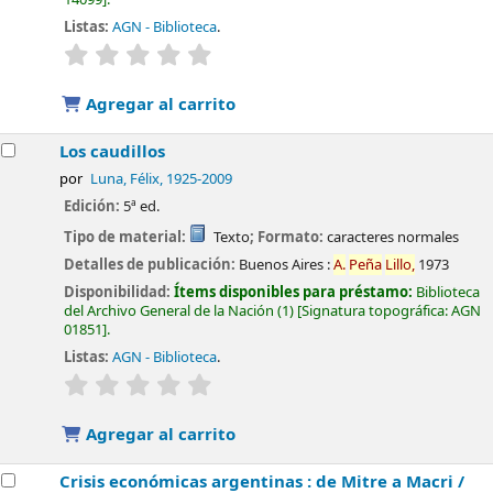
Listas:
AGN - Biblioteca
.
valoración
Valoración media: 0.0 de 5 estrellas
Agregar al carrito
Los caudillos
por
Luna, Félix
, 1925-2009
Edición:
5ª ed.
Tipo de material:
Texto
; Formato:
caracteres normales
Detalles de publicación:
Buenos Aires :
A.
Peña
Lillo,
1973
Disponibilidad:
Ítems disponibles para préstamo:
Biblioteca
del Archivo General de la Nación
(1)
Signatura topográfica:
AGN
01851
.
Listas:
AGN - Biblioteca
.
valoración
Valoración media: 0.0 de 5 estrellas
Agregar al carrito
Crisis económicas argentinas : de Mitre a Macri /