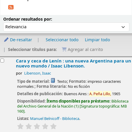
Ordenar
Ordenar por:
Ordenar resultados por:
De-resaltar
Seleccionar todo
Limpiar todo
Seleccionar títulos para:
Agregar al carrito
esultados
Cara y ceca de Lenín : una nueva Argentina para un
nuevo mundo /
Isaac Libenson.
por
Libenson, Isaac
Tipo de material:
Texto
; Formato:
impreso caracteres
normales
; Forma literaria:
No es ficción
Detalles de publicación:
Buenos Aires :
A.
Peña
Lillo,
1965
Disponibilidad:
Ítems disponibles para préstamo:
Biblioteca
del Archivo General de la Nación
(1)
Signatura topográfica:
MB
160
.
Listas:
Manuel Belnicoff - Biblioteca
.
valoración
Valoración media: 0.0 de 5 estrellas