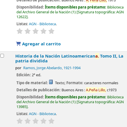
Detalles de publicación:
Buenos Aires :
A.
Peña
Lillo,
1973
Disponibilidad:
Ítems disponibles para préstamo:
Biblioteca
del Archivo General de la Nación
(1)
Signatura topográfica:
AGN
12622
.
Listas:
AGN - Biblioteca
.
valoración
Valoración media: 0.0 de 5 estrellas
Agregar al carrito
Historia de la Nación Latinoamerican
a.
Tomo II, La
patria dividida
por
Ramos, Jorge Abelardo
, 1921-1994
Edición:
2ª ed.
Tipo de material:
Texto
; Formato:
caracteres normales
Detalles de publicación:
Buenos Aires :
A.
Peña
Lillo,
c1973
Disponibilidad:
Ítems disponibles para préstamo:
Biblioteca
del Archivo General de la Nación
(1)
Signatura topográfica:
AGN
13985
.
Listas:
AGN - Biblioteca
.
valoración
Valoración media: 0.0 de 5 estrellas