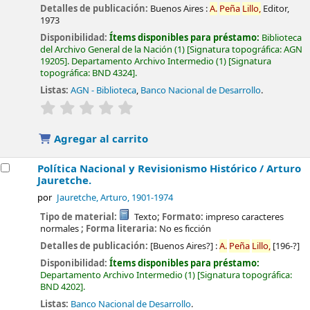
Detalles de publicación:
Buenos Aires :
A.
Peña
Lillo,
Editor,
1973
Disponibilidad:
Ítems disponibles para préstamo:
Biblioteca
del Archivo General de la Nación
(1)
Signatura topográfica:
AGN
19205
.
Departamento Archivo Intermedio
(1)
Signatura
topográfica:
BND 4324
.
Listas:
AGN - Biblioteca
,
Banco Nacional de Desarrollo
.
valoración
Valoración media: 0.0 de 5 estrellas
Agregar al carrito
Política Nacional y Revisionismo Histórico /
Arturo
Jauretche.
por
Jauretche, Arturo
, 1901-1974
Tipo de material:
Texto
; Formato:
impreso caracteres
normales
; Forma literaria:
No es ficción
Detalles de publicación:
[Buenos Aires?] :
A.
Peña
Lillo,
[196-?]
Disponibilidad:
Ítems disponibles para préstamo:
Departamento Archivo Intermedio
(1)
Signatura topográfica:
BND 4202
.
Listas:
Banco Nacional de Desarrollo
.