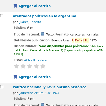
Agregar al carrito
Atentados políticos en la argentina
por
Juárez, Roberto
Edición:
1ª ed.
Tipo de material:
Texto
; Formato:
caracteres normales
Detalles de publicación:
Buenos Aires :
A.
Peña
Lillo,
1970
Disponibilidad:
Ítems disponibles para préstamo:
Biblioteca
del Archivo General de la Nación
(1)
Signatura topográfica:
AGN
11321
.
Listas:
AGN - Biblioteca
.
valoración
Valoración media: 0.0 de 5 estrellas
Agregar al carrito
Política nacional y revisionismo histórico
por
Jauretche, Arturo
, 1901-1974
Edición:
2ª ed.
Tipo de material:
Texto
; Formato:
caracteres normales