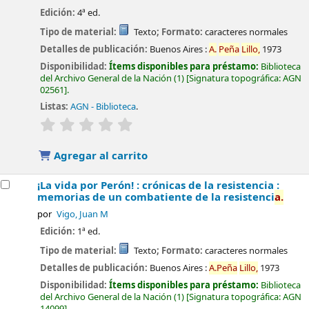
Edición:
4ª ed.
Tipo de material:
Texto
; Formato:
caracteres normales
Detalles de publicación:
Buenos Aires :
A.
Peña
Lillo,
1973
Disponibilidad:
Ítems disponibles para préstamo:
Biblioteca
del Archivo General de la Nación
(1)
Signatura topográfica:
AGN
02561
.
Listas:
AGN - Biblioteca
.
valoración
Valoración media: 0.0 de 5 estrellas
Agregar al carrito
¡La vida por Perón! : crónicas de la resistencia :
memorias de un combatiente de la resistenci
a.
por
Vigo, Juan M
Edición:
1ª ed.
Tipo de material:
Texto
; Formato:
caracteres normales
Detalles de publicación:
Buenos Aires :
A.
Peña
Lillo,
1973
Disponibilidad:
Ítems disponibles para préstamo:
Biblioteca
del Archivo General de la Nación
(1)
Signatura topográfica:
AGN
14099
.