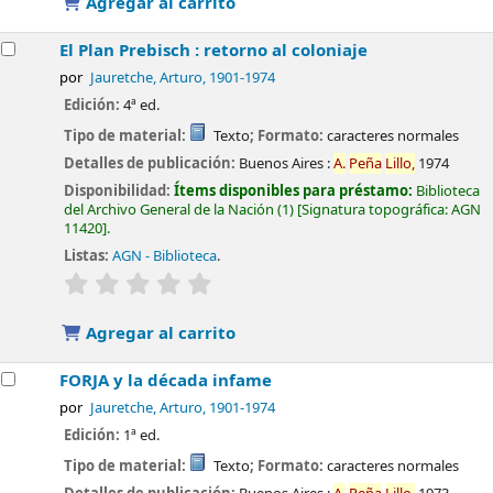
Agregar al carrito
El Plan Prebisch : retorno al coloniaje
por
Jauretche, Arturo
, 1901-1974
Edición:
4ª ed.
Tipo de material:
Texto
; Formato:
caracteres normales
Detalles de publicación:
Buenos Aires :
A.
Peña
Lillo,
1974
Disponibilidad:
Ítems disponibles para préstamo:
Biblioteca
del Archivo General de la Nación
(1)
Signatura topográfica:
AGN
11420
.
Listas:
AGN - Biblioteca
.
valoración
Valoración media: 0.0 de 5 estrellas
Agregar al carrito
FORJA y la década infame
por
Jauretche, Arturo
, 1901-1974
Edición:
1ª ed.
Tipo de material:
Texto
; Formato:
caracteres normales