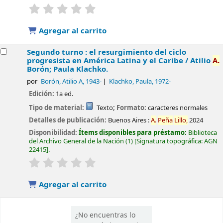
valoración
Valoración media: 0.0 de 5 estrellas
Agregar al carrito
Segundo turno : el resurgimiento del ciclo
progresista en América Latina y el Caribe /
Atilio
A.
Borón; Paula Klachko.
por
Borón, Atilio A
, 1943-
Klachko, Paula
, 1972-
Edición:
1a ed.
Tipo de material:
Texto
; Formato:
caracteres normales
Detalles de publicación:
Buenos Aires :
A.
Peña
Lillo,
2024
Disponibilidad:
Ítems disponibles para préstamo:
Biblioteca
del Archivo General de la Nación
(1)
Signatura topográfica:
AGN
22415
.
valoración
Valoración media: 0.0 de 5 estrellas
Agregar al carrito
¿No encuentras lo