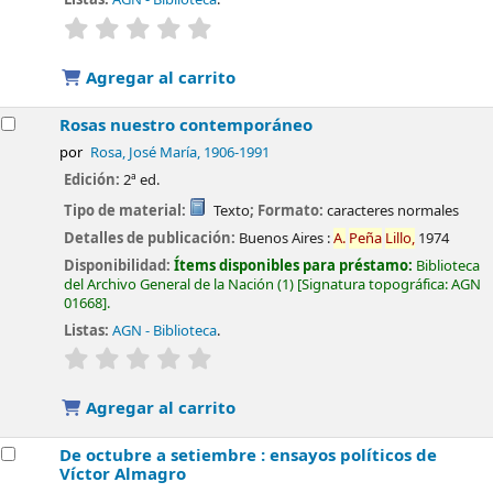
valoración
Valoración media: 0.0 de 5 estrellas
Agregar al carrito
Rosas nuestro contemporáneo
por
Rosa, José María
, 1906-1991
Edición:
2ª ed.
Tipo de material:
Texto
; Formato:
caracteres normales
Detalles de publicación:
Buenos Aires :
A.
Peña
Lillo,
1974
Disponibilidad:
Ítems disponibles para préstamo:
Biblioteca
del Archivo General de la Nación
(1)
Signatura topográfica:
AGN
01668
.
Listas:
AGN - Biblioteca
.
valoración
Valoración media: 0.0 de 5 estrellas
Agregar al carrito
De octubre a setiembre : ensayos políticos de
Víctor Almagro