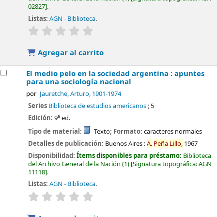
02827
.
Listas:
AGN - Biblioteca
.
valoración
Valoración media: 0.0 de 5 estrellas
Agregar al carrito
El medio pelo en la sociedad argentina : apuntes
para una sociología nacional
por
Jauretche, Arturo
, 1901-1974
Series
Biblioteca de estudios americanos
; 5
Edición:
9ª ed.
Tipo de material:
Texto
; Formato:
caracteres normales
Detalles de publicación:
Buenos Aires :
A.
Peña
Lillo,
1967
Disponibilidad:
Ítems disponibles para préstamo:
Biblioteca
del Archivo General de la Nación
(1)
Signatura topográfica:
AGN
11118
.
Listas:
AGN - Biblioteca
.
valoración
Valoración media: 0.0 de 5 estrellas