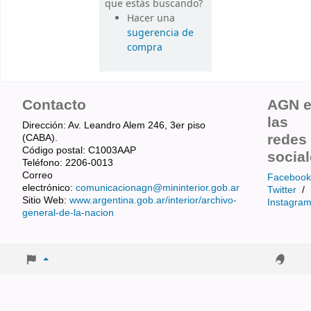
que estás buscando?
Hacer una
sugerencia de
compra
Contacto
AGN 
las
Dirección: Av. Leandro Alem 246, 3er piso
redes
(CABA).
Código postal: C1003AAP
socia
Teléfono: 2206-0013
Correo
Facebook
electrónico:
comunicacionagn@mininterior.gob.ar
Twitter
/
Sitio Web:
www.argentina.gob.ar/interior/archivo-
Instagra
general-de-la-nacion