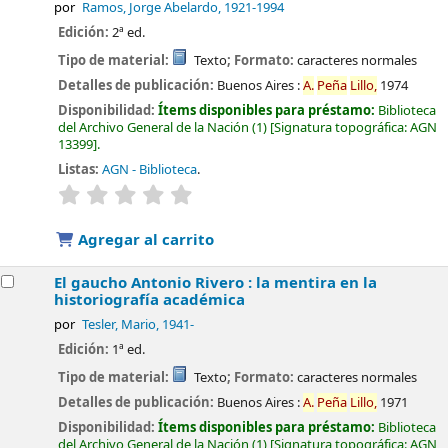
por
Ramos, Jorge Abelardo
, 1921-1994
Edición:
2ª ed.
Tipo de material:
Texto
; Formato:
caracteres normales
Detalles de publicación:
Buenos Aires :
A.
Peña
Lillo,
1974
Disponibilidad:
Ítems disponibles para préstamo:
Biblioteca
del Archivo General de la Nación
(1)
Signatura topográfica:
AGN
13399
.
Listas:
AGN - Biblioteca
.
valoración
Valoración media: 0.0 de 5 estrellas
Agregar al carrito
El gaucho Antonio Rivero : la mentira en la
historiografía académica
por
Tesler, Mario
, 1941-
Edición:
1ª ed.
Tipo de material:
Texto
; Formato:
caracteres normales
Detalles de publicación:
Buenos Aires :
A.
Peña
Lillo,
1971
Disponibilidad:
Ítems disponibles para préstamo:
Biblioteca
del Archivo General de la Nación
(1)
Signatura topográfica:
AGN