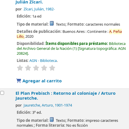
Julián Zícari.
por
Zícari, Julián
, 1982-
Edición:
1a ed
Tipo de material:
Texto
; Formato:
caracteres normales
Detalles de publicación:
Buenos Aires :
Continente :
A.
Peña
Lillo,
2020
Disponibilidad:
Ítems disponibles para préstamo:
Biblioteca
del Archivo General de la Nación
(1)
Signatura topográfica:
AGN
20824
.
Listas:
AGN - Biblioteca
.
valoración
Valoración media: 0.0 de 5 estrellas
Agregar al carrito
El Plan Prebisch : Retorno al coloniaje /
Arturo
Jauretche.
por
Jauretche, Arturo
, 1901-1974
Edición:
3ª ed.
Tipo de material:
Texto
; Formato:
impreso caracteres
normales
; Forma literaria:
No es ficción