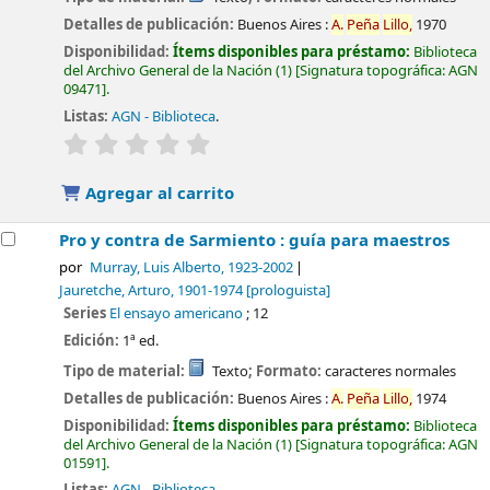
Detalles de publicación:
Buenos Aires :
A.
Peña
Lillo,
1970
Disponibilidad:
Ítems disponibles para préstamo:
Biblioteca
del Archivo General de la Nación
(1)
Signatura topográfica:
AGN
09471
.
Listas:
AGN - Biblioteca
.
valoración
Valoración media: 0.0 de 5 estrellas
Agregar al carrito
Pro y contra de Sarmiento : guía para maestros
por
Murray, Luis Alberto
, 1923-2002
Jauretche, Arturo
, 1901-1974
[prologuista]
Series
El ensayo americano
; 12
Edición:
1ª ed.
Tipo de material:
Texto
; Formato:
caracteres normales
Detalles de publicación:
Buenos Aires :
A.
Peña
Lillo,
1974
Disponibilidad:
Ítems disponibles para préstamo:
Biblioteca
del Archivo General de la Nación
(1)
Signatura topográfica:
AGN
01591
.
Listas:
AGN - Biblioteca
.