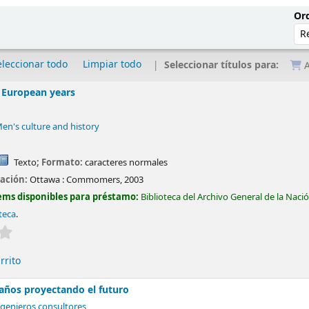
Ord
eleccionar todo
Limpiar todo
Seleccionar títulos para:
A
e European years
Men's culture and history
Texto
; Formato:
caracteres normales
cación:
Ottawa :
Commomers,
2003
ems disponibles para préstamo:
Biblioteca del Archivo General de la Naci
teca
.
Valoración media: 0.0 de 5 estrellas
rrito
 años proyectando el futuro
ngenieros consultores