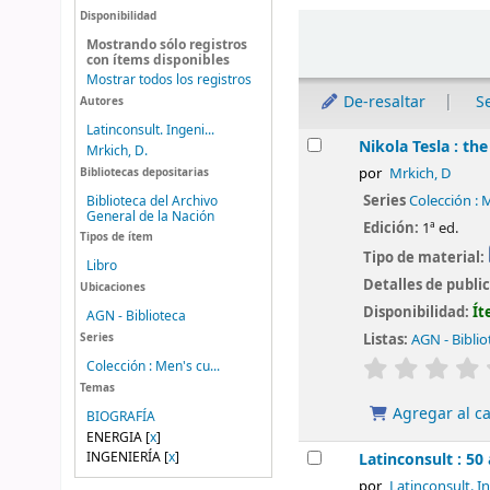
Disponibilidad
Ordenar
Mostrando sólo registros
con ítems disponibles
Mostrar todos los registros
De-resaltar
S
Autores
Latinconsult. Ingeni...
Resultados
Nikola Tesla : th
Mrkich, D.
Bibliotecas depositarias
por
Mrkich, D
Series
Colección : 
Biblioteca del Archivo
General de la Nación
Edición:
1ª ed.
Tipos de ítem
Tipo de material:
Libro
Detalles de publi
Ubicaciones
Disponibilidad:
Ít
AGN - Biblioteca
Listas:
AGN - Biblio
Series
valoración
Colección : Men's cu...
Temas
Agregar al ca
BIOGRAFÍA
ENERGIA
[
x
]
INGENIERÍA
[
x
]
Latinconsult : 50
por
Latinconsult. I