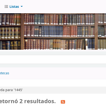
Listas
go
otecas
da para '1445'
etornó 2 resultados.