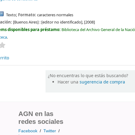
Texto
; Formato:
caracteres normales
cación:
[Buenos Aires] :
[editor no identificado],
[2008]
ems disponibles para préstamo:
Biblioteca del Archivo General de la Naci
teca
.
Valoración media: 0.0 de 5 estrellas
rrito
¿No encuentras lo que estás buscando?
Hacer una
sugerencia de compra
AGN en las
redes sociales
Facebook
/
Twitter
/