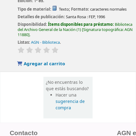
Edición:
1ª ed.
Tipo de material:
Texto
; Formato:
caracteres normales
Detalles de publicación:
Santa Rosa :
FEP,
1996
Disponibilidad:
Ítems disponibles para préstamo:
Biblioteca
del Archivo General de la Nación
(1)
Signatura topográfica:
AGN
11880
.
Listas:
AGN - Biblioteca
.
valoración
Valoración media: 0.0 de 5 estrellas
Agregar al carrito
¿No encuentras lo
que estás buscando?
Hacer una
sugerencia de
compra
Contacto
AGN 