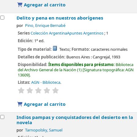
Agregar al carrito
Delito y pena en nuestros aborígenes
por
Pino, Enrique Bernabé
Series
Colección ArgentinaApuntes Argentinos
; 1
Edición:
1ª ed.
Tipo de material:
Texto
; Formato:
caracteres normales
Detalles de publicación:
Buenos Aires :
Cangrejal,
1993
Disponibilidad:
Ítems disponibles para préstamo:
Biblioteca
del Archivo General de la Nación
(1)
Signatura topográfica:
AGN
13609
.
Listas:
AGN - Biblioteca
.
valoración
Valoración media: 0.0 de 5 estrellas
Agregar al carrito
Indios pampas y conquistadores del desierto en la
novela
por
Tarnopolsky, Samuel