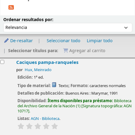
Ordenar
Ordenar por:
Ordenar resultados por:
De-resaltar
Seleccionar todo
Limpiar todo
Seleccionar títulos para:
Agregar al carrito
esultados
Caciques pampa-ranqueles
por
Hux, Meinrado
Edición:
1ª ed.
Tipo de material:
Texto
; Formato:
caracteres normales
Detalles de publicación:
Buenos Aires :
Marymar,
1991
Disponibilidad:
Ítems disponibles para préstamo:
Biblioteca
del Archivo General de la Nación
(1)
Signatura topográfica:
AGN
10717
.
Listas:
AGN - Biblioteca
.
valoración
Valoración media: 0.0 de 5 estrellas