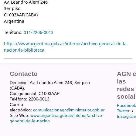
Av. Leandro Alem 246
3er piso
C1003AAP
(CABA)
Argentina
Teléfono:
011-2206-0013
https://www.argentina.gob.ar/interior/archivo-general-de-la-
nacion/la-biblioteca
Contacto
AGN 
las
Dirección: Av. Leandro Alem 246, 3er piso
redes
(CABA).
Código postal: C1003AAP
socia
Teléfono: 2206-0013
Correo
Facebook
electrónico:
comunicacionagn@mininterior.gob.ar
Twitter
/
Sitio Web:
www.argentina.gob.ar/interior/archivo-
Instagra
general-de-la-nacion