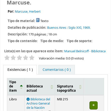
Marcuse.
Por:
Marcuse, Herbert
Tipo de material:
Texto
Detalles de publicación:
Buenos Aires :
Siglo XXI,
1969.
Descripción:
170 páginas ; 18 cm
Tipo de contenido:
Tipo de medio:
Tipo de soporte:
Lista(s) en las que aparece este ítem:
Manuel Belnicoff - Biblioteca
Valoración
Valoración media: 0.0 (0 votos)
Existencias
( 1 )
Comentarios ( 0 )
Tipo
de
Biblioteca
Signatura
ítem
actual
topográfica
Existencias
Libro
Biblioteca del
MB 215
Archivo General
de la Nación