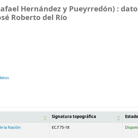
Rafael Hernández y Pueyrredón) : dato
osé Roberto del Río
lletos
Signatura topográfica
Estad
de la Nación
EC.f 75-18
Disponi