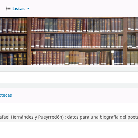
Listas
go
otecas
afael Hernández y Pueyrredón) :
datos para una biografía del poet