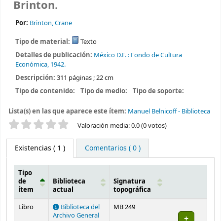
Brinton.
Por:
Brinton, Crane
Tipo de material:
Texto
Detalles de publicación:
México D.F. :
Fondo de Cultura
Económica,
1942.
Descripción:
311 páginas ; 22 cm
Tipo de contenido:
Tipo de medio:
Tipo de soporte:
Lista(s) en las que aparece este ítem:
Manuel Belnicoff - Biblioteca
Valoración
Valoración media: 0.0 (0 votos)
Existencias
( 1 )
Comentarios ( 0 )
Tipo
de
Biblioteca
Signatura
ítem
actual
topográfica
Existencias
Libro
Biblioteca del
MB 249
Archivo General