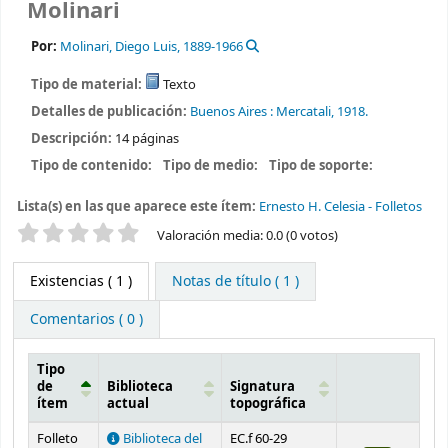
Molinari
Por:
Molinari, Diego Luis
, 1889-1966
Tipo de material:
Texto
Detalles de publicación:
Buenos Aires :
Mercatali,
1918.
Descripción:
14 páginas
Tipo de contenido:
Tipo de medio:
Tipo de soporte:
Lista(s) en las que aparece este ítem:
Ernesto H. Celesia - Folletos
Valoración
Valoración media: 0.0 (0 votos)
Existencias
( 1 )
Notas de título ( 1 )
Comentarios ( 0 )
Tipo
de
Biblioteca
Signatura
ítem
actual
topográfica
Existencias
Folleto
Biblioteca del
EC.f 60-29