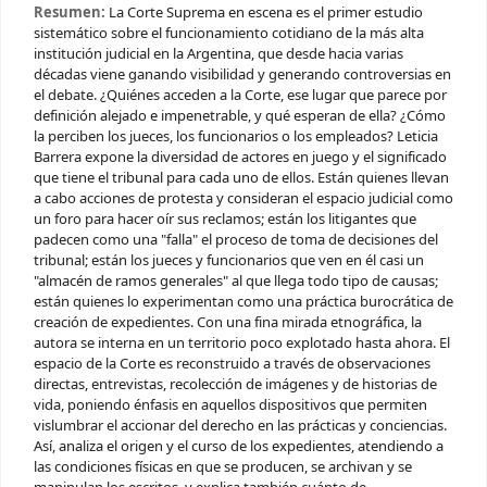
Resumen:
La Corte Suprema en escena es el primer estudio
sistemático sobre el funcionamiento cotidiano de la más alta
institución judicial en la Argentina, que desde hacia varias
décadas viene ganando visibilidad y generando controversias en
el debate. ¿Quiénes acceden a la Corte, ese lugar que parece por
definición alejado e impenetrable, y qué esperan de ella? ¿Cómo
la perciben los jueces, los funcionarios o los empleados? Leticia
Barrera expone la diversidad de actores en juego y el significado
que tiene el tribunal para cada uno de ellos. Están quienes llevan
a cabo acciones de protesta y consideran el espacio judicial como
un foro para hacer oír sus reclamos; están los litigantes que
padecen como una "falla" el proceso de toma de decisiones del
tribunal; están los jueces y funcionarios que ven en él casi un
"almacén de ramos generales" al que llega todo tipo de causas;
están quienes lo experimentan como una práctica burocrática de
creación de expedientes. Con una fina mirada etnográfica, la
autora se interna en un territorio poco explotado hasta ahora. El
espacio de la Corte es reconstruido a través de observaciones
directas, entrevistas, recolección de imágenes y de historias de
vida, poniendo énfasis en aquellos dispositivos que permiten
vislumbrar el accionar del derecho en las prácticas y conciencias.
Así, analiza el origen y el curso de los expedientes, atendiendo a
las condiciones físicas en que se producen, se archivan y se