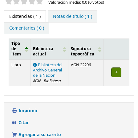
Valoración
Valoración media: 0.0 (0 votos)
Existencias
( 1 )
Notas de título ( 1 )
Comentarios ( 0 )
Tipo
de
Biblioteca
Signatura
ítem
actual
topográfica
Existencias
Libro
Biblioteca del
AGN 22296
Archivo General
de la Nación
AGN - Biblioteca
Imprimir
Citar
Agregar a su carrito