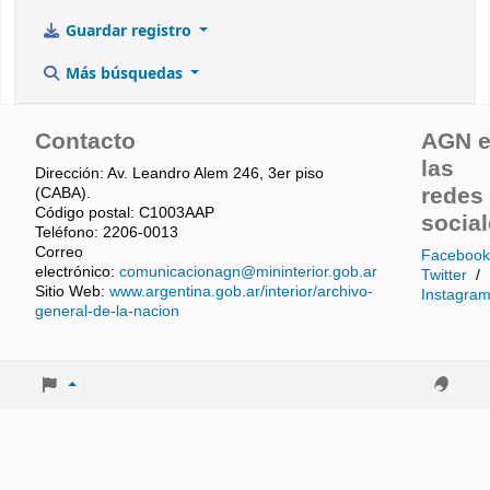
Guardar registro
Más búsquedas
Contacto
AGN 
las
Dirección: Av. Leandro Alem 246, 3er piso
redes
(CABA).
Código postal: C1003AAP
socia
Teléfono: 2206-0013
Correo
Facebook
electrónico:
comunicacionagn@mininterior.gob.ar
Twitter
/
Sitio Web:
www.argentina.gob.ar/interior/archivo-
Instagra
general-de-la-nacion