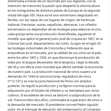
entrerriana a través de un recorrido por sus regiones, con la
intención de transmitir la pasión que despertó la vitivinicultura
en los inmigrantes de distintos países de Europa en la segunda
mitad del siglo XIX. Nace así el vino entrerriano degustado en
familia, con las cepas de sus lugares de origen, de herencias
italianas, francesas, suizas, españolas, alemanas. Los viñedos
entrerrianos no dependían de las bodegas para elaborar el vino,
cada granja tenía una producción diversificada, siguiendo el
modelo que aplicó el general Justo José de Urquiza en 1857, en la
Colonia San José, departamento de Colón. Surgen en el siglo XX
las bodegas industriales de Concordia y Federación que se
empoderan en el mercado, por la calidad de sus vinos en el país,
entre los años 1907 y 1920, en que disminuye la producción de
vides por el ataque devastador de la langosta. Llegó la década
del 30 y con ella la crisis mundial que afectó también la economía
de nuestro país. La producción nacional de vinos superó a la
demanda. En 1934 se sanciona la ley reguladora de vinos
n°12.137 y se crea la Junta Nacional de Vinos con amplios
poderes. Se reguló la producción y se fijaron normas para la
adquisición por el Estado de viñedos y su reemplazo por otros
cultivos. El excedente de vinos se destinó a subproductos de la
vid. Transcurridos dos años, continuaba la superación de vinos a
la demanda del mercado. El presidente coronel Pedro Agustín
Justo -en el mensaje de elevación del anteproyecto al Congreso