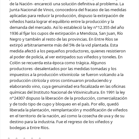
de la Nación- encareció una solución definitiva al problema. La
Junta Nacional de Vinos, conocedora del fracaso de las medidas
aplicadas para reducir la producción, dispuso la extirpación de
viñedos hasta lograr el equilibrio entre la producción y la
demanda del mercado. Así lo estableció la ley n°12.355 del año
1936 al fijar los cupos de extirpación a Mendoza, San Juan, Río
Negro y también al resto de las provincias. En Entre Ríos se
extirpó arbitrariamente más del 5% de la vid plantada. Esta
medida afectó a los pequeños productores, quienes resistieron
al poder de policía, al ver extirpados sus viñedos y toneles. En
Colón se recuerda esta época como trágica. Algunos
productores -desalentados por las medidas tomadas y los
impuestos a la producción vitivinícola- se fueron volcando a la
producción citrícola y otros continuaron produciendo y
elaborando vino, cuya genuinidad era fiscalizada en las oficinas
químicas del Instituto Nacional de Vitivinicultura. En 1991 la ley
n°24307 dispuso la liberación de la producción, comercialización
y de todo tipo de cupo y bloqueo en el país. Por ello, quedó
liberada la plantación, reimplantación y modificación de viñedos
en el territorio de la nación, así como la cosecha de uva y de su
destino para la industria. Fue el regreso de los viñedos y
bodegas a Entre Ríos.