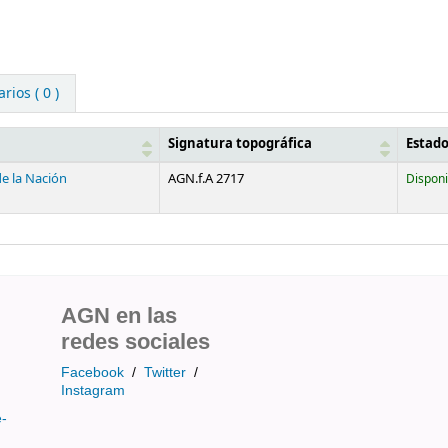
ios ( 0 )
Signatura topográfica
Estad
de la Nación
AGN.f.A 2717
Disponi
AGN en las
redes sociales
Facebook
/
Twitter
/
Instagram
e-