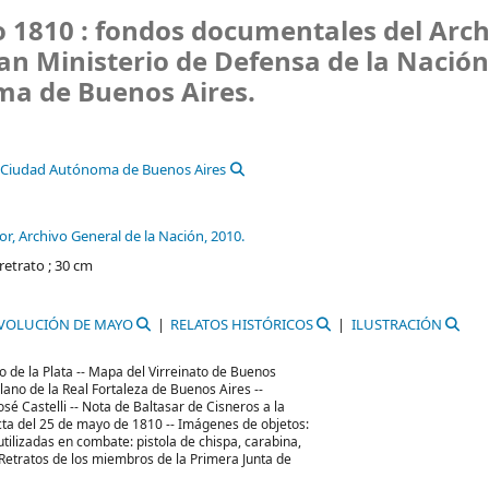
 1810 : fondos documentales del Arch
an Ministerio de Defensa de la Nación
ma de Buenos Aires.
a Ciudad Autónoma de Buenos Aires
or,
Archivo General de la Nación,
2010.
 retrato ; 30 cm
VOLUCIÓN DE MAYO
RELATOS HISTÓRICOS
ILUSTRACIÓN
ío de la Plata -- Mapa del Virreinato de Buenos
ano de la Real Fortaleza de Buenos Aires --
José Castelli -- Nota de Baltasar de Cisneros a la
 Acta del 25 de mayo de 1810 -- Imágenes de objetos:
tilizadas en combate: pistola de chispa, carabina,
 Retratos de los miembros de la Primera Junta de