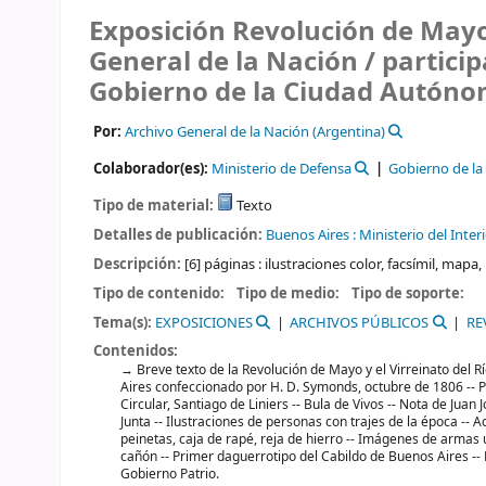
Exposición Revolución de Mayo
General de la Nación /
particip
Gobierno de la Ciudad Autóno
Por:
Archivo General de la Nación (Argentina)
Colaborador(es):
Ministerio de Defensa
Gobierno de l
Tipo de material:
Texto
Detalles de publicación:
Buenos Aires :
Ministerio del Interi
Descripción:
[6] páginas : ilustraciones color, facsímil, mapa,
Tipo de contenido:
Tipo de medio:
Tipo de soporte:
Tema(s):
EXPOSICIONES
ARCHIVOS PÚBLICOS
RE
Contenidos:
Breve texto de la Revolución de Mayo y el Virreinato del R
Aires confeccionado por H. D. Symonds, octubre de 1806 -- Pl
Circular, Santiago de Liniers -- Bula de Vivos -- Nota de Juan 
Junta -- Ilustraciones de personas con trajes de la época --
peinetas, caja de rapé, reja de hierro -- Imágenes de armas u
cañón -- Primer daguerrotipo del Cabildo de Buenos Aires --
Gobierno Patrio.