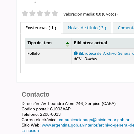
Valoración
Valoración media: 0.0 (0 votos)
Existencias
( 1 )
Notas de título ( 3 )
Comentar
Tipo de ítem
Biblioteca actual
Existencias
Folleto
Biblioteca del Archivo General 
AGN - Folletos
Contacto
Dirección: Av. Leandro Alem 246, 3er piso (CABA).
Código postal: C1003AAP
Teléfono: 2206-0013
Correo electrónico:
comunicacionagn@mininterior.gob.ar
Sitio Web:
www.argentina.gob.ar/interior/archivo-general-d
la-nacion