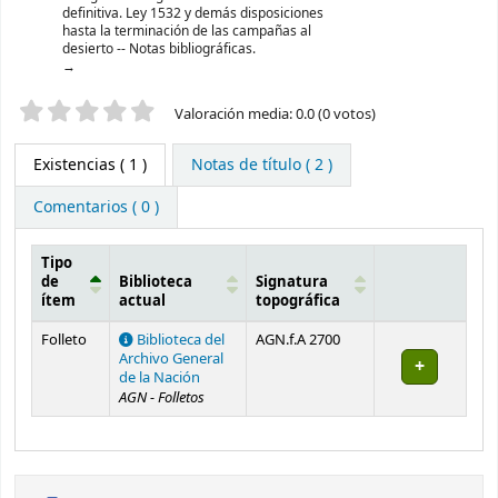
definitiva. Ley 1532 y demás disposiciones
hasta la terminación de las campañas al
desierto -- Notas bibliográficas.
Valoración
Valoración media: 0.0 (0 votos)
Existencias
( 1 )
Notas de título ( 2 )
Comentarios ( 0 )
Tipo
de
Biblioteca
Signatura
ítem
actual
topográfica
Existencias
Folleto
Biblioteca del
AGN.f.A 2700
Archivo General
de la Nación
AGN - Folletos