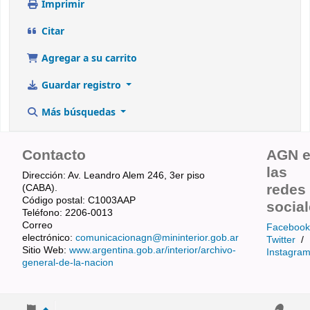
Imprimir
Citar
Agregar a su carrito
Guardar registro
Más búsquedas
Contacto
AGN 
las
Dirección: Av. Leandro Alem 246, 3er piso
redes
(CABA).
Código postal: C1003AAP
socia
Teléfono: 2206-0013
Correo
Facebook
electrónico:
comunicacionagn@mininterior.gob.ar
Twitter
/
Sitio Web:
www.argentina.gob.ar/interior/archivo-
Instagra
general-de-la-nacion