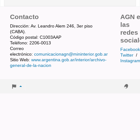
Contacto
AGN 
las
Dirección: Av. Leandro Alem 246, 3er piso
redes
(CABA).
Código postal: C1003AAP
socia
Teléfono: 2206-0013
Correo
Facebook
electrónico:
comunicacionagn@mininterior.gob.ar
Twitter
/
Sitio Web:
www.argentina.gob.ar/interior/archivo-
Instagra
general-de-la-nacion