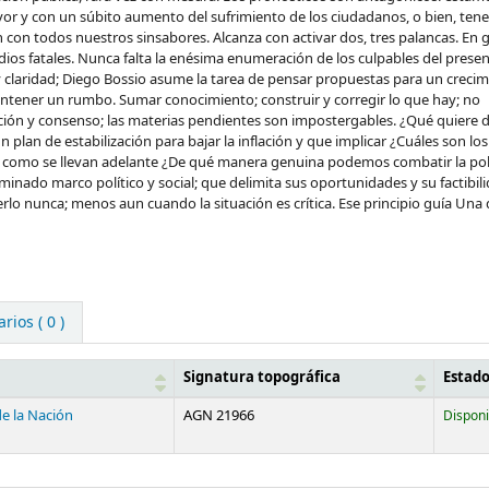
mayor y con un súbito aumento del sufrimiento de los ciudadanos, o bien, te
on todos nuestros sinsabores. Alcanza con activar dos, tres palancas. En g
s fatales. Nunca falta la enésima enumeración de los culpables del presen
 y claridad; Diego Bossio asume la tarea de pensar propuestas para un creci
antener un rumbo. Sumar conocimiento; construir y corregir lo que hay; no
cción y consenso; las materias pendientes son impostergables. ¿Qué quiere d
plan de estabilización para bajar la inflación y que implicar ¿Cuáles son los
 y como se llevan adelante ¿De qué manera genuina podemos combatir la pob
nado marco político y social; que delimita sus oportunidades y su factibil
o nunca; menos aun cuando la situación es crítica. Ese principio guía Una
ios ( 0 )
Signatura topográfica
Estad
de la Nación
AGN 21966
Disponi