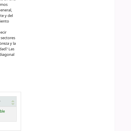
nemos
eneral,
te y del
miento
ecir
 sectores
reza y la
idad? Las
 diagonal
o
ble