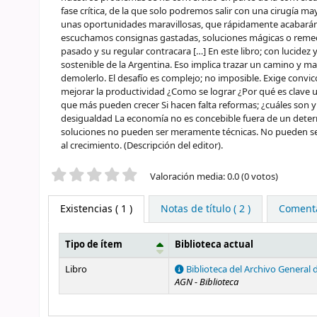
fase crítica, de la que solo podremos salir con una cirugía 
unas oportunidades maravillosas, que rápidamente acabarán c
escuchamos consignas gastadas, soluciones mágicas o remedio
pasado y su regular contracara […] En este libro; con lucidez
sostenible de la Argentina. Eso implica trazar un camino y m
demolerlo. El desafío es complejo; no imposible. Exige convi
mejorar la productividad ¿Como se lograr ¿Por qué es clave un 
que más pueden crecer Si hacen falta reformas; ¿cuáles son
desigualdad La economía no es concebible fuera de un determi
soluciones no pueden ser meramente técnicas. No pueden serl
al crecimiento. (Descripción del editor).
Valoración
Valoración media: 0.0 (0 votos)
Existencias
( 1 )
Notas de título ( 2 )
Comentar
Tipo de ítem
Biblioteca actual
Existencias
Libro
Biblioteca del Archivo General 
AGN - Biblioteca