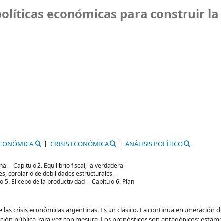
políticas económicas para construir la
ECONÓMICA
CRISIS ECONÓMICA
ANÁLISIS POLÍTICO
a -- Capítulo 2. Equilibrio fiscal, la verdadera
s, corolario de debilidades estructurales --
o 5. El cepo de la productividad -- Capítulo 6. Plan
e las crisis económicas argentinas. Es un clásico. La continua enumeración d
ción pública, rara vez con mesura. Los pronósticos son antagónicos: estam