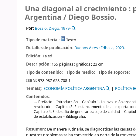
Una diagonal al crecimiento : 
Argentina /
Diego Bossio.
Por:
Bossio, Diego
, 1979-
Tipo de material:
Texto
Detalles de publicación:
Buenos Aires :
Edhasa,
2023.
Edición:
1a ed
Descripción:
155 páginas : gráficos ; 23 cm
Tipo de contenido:
Tipo de medio:
Tipo de soporte:
ISBN:
978-987-628-708-1
Tema(s):
ECONOMÍA POLÍTICA ARGENTINA
POLÍTICA 
Contenidos:
Prefacio -- Introducción -- Capítulo 1. La involución argentin
revolución -- Capítulo 3. El estancamiento de las exportacione
Capítulo 4. El desafío de generar trabajo de calidad -- Capítul
de estabilización – Bibliografía.
Resumen:
De manera rutinaria, se diagnostican las causas d
nuestros problemas se ha convertido en parte de la conversa