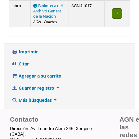
Existencias
Libro
Biblioteca del
AGN.f 1017
Archivo General
de la Nación
AGN - Folletos
Imprimir
Citar
Agregar a su carrito
Guardar registro
Más búsquedas
Contacto
AGN 
las
Dirección: Av. Leandro Alem 246, 3er piso
redes
(CABA).