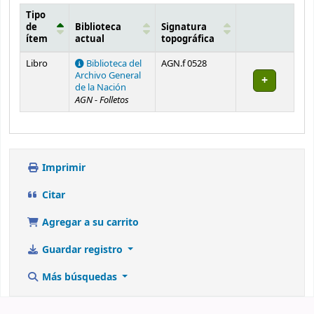
Tipo
de
Biblioteca
Signatura
ítem
actual
topográfica
Existencias
Libro
Biblioteca del
AGN.f 0528
Archivo General
de la Nación
AGN - Folletos
Imprimir
Citar
Agregar a su carrito
Guardar registro
Más búsquedas