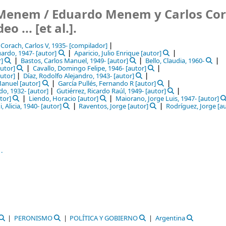
e Menem /
Eduardo Menem y Carlos Co
 ... [et al.].
Corach, Carlos V
, 1935-
[compilador]
uardo
, 1947-
[autor]
Aparicio, Julio Enrique
[autor]
]
Bastos, Carlos Manuel
, 1949-
[autor]
Bello, Claudia
, 1960-
utor]
Cavallo, Domingo Felipe
, 1946-
[autor]
utor]
Díaz, Rodolfo Alejandro
, 1943-
[autor]
Manuel
[autor]
García Pullés, Fernando R
[autor]
ldo
, 1932-
[autor]
Gutiérrez, Ricardo Raúl
, 1949-
[autor]
tor]
Liendo, Horacio
[autor]
Maiorano, Jorge Luis
, 1947-
[autor]
i, Alicia
, 1940-
[autor]
Raventos, Jorge
[autor]
Rodríguez, Jorge
[au
.
PERONISMO
POLÍTICA Y GOBIERNO
Argentina