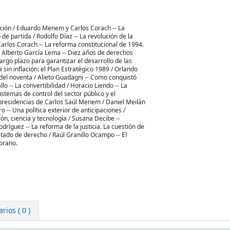
cción / Eduardo Menem y Carlos Corach -- La
e partida / Rodolfo Díaz -- La revolución de la
arlos Corach -- La reforma constitucional de 1994.
 / Alberto García Lema -- Diez años de derechos
largo plazo para garantizar el desarrollo de las
sin inflación: el Plan Estratégico 1989 / Orlando
 del noventa / Alieto Guadagni -- Como conquistó
o -- La convertibilidad / Horacio Liendo -- La
istemas de control del sector público y el
s presidencias de Carlos Saúl Menem / Daniel Meilán
 -- Una política exterior de anticipaciones /
n, ciencia y tecnología / Susana Decibe --
Rodríguez -- La reforma de la justicia. La cuestión de
stado de derecho / Raúl Granillo Ocampo -- El
orano.
ios ( 0 )