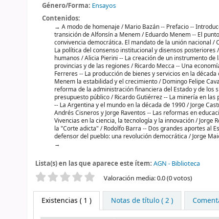
Género/Forma:
Ensayos
Contenidos:
A modo de homenaje / Mario Bazán -- Prefacio -- Introdu
transición de Alfonsín a Menem / Eduardo Menem -- El punto d
convivencia democrática. El mandato de la unión nacional / C
La política del consenso institucional y disensos posteriores
humanos / Alicia Pierini -- La creación de un instrumento de 
provincias y de las regiones / Ricardo Mecca -- Una economía 
Ferreres -- La producción de bienes y servicios en la década
Menem la estabilidad y el crecimiento / Domingo Felipe Cavall
reforma de la administración financiera del Estado y de los s
presupuesto público / Ricardo Gutiérrez -- La minería en la
-- La Argentina y el mundo en la década de 1990 / Jorge Castro
Andrés Cisneros y Jorge Raventos -- Las reformas en educació
Vivencias en la ciencia, la tecnología y la innovación / Jorge 
la "Corte adicta" / Rodolfo Barra -- Dos grandes aportes al E
defensor del pueblo: una revolución democrática / Jorge Mai
Lista(s) en las que aparece este ítem:
AGN - Biblioteca
Valoración
Valoración media: 0.0 (0 votos)
Existencias
( 1 )
Notas de título ( 2 )
Comentar