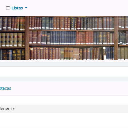
Listas
go
otecas
Menem /