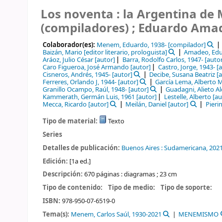
Los noventa : la Argentina d
(compiladores) ; Eduardo Amadeo
Colaborador(es):
Menem, Eduardo
, 1938-
[compilador]
Baizán, Mario
[editor literario, prologuista]
Amadeo, Ed
Aráoz, Julio César
[autor]
Barra, Rodolfo Carlos
, 1947-
[autor
Caro Figueroa, José Armando
[autor]
Castro, Jorge
, 1943-
[a
Cisneros, Andrés
, 1945-
[autor]
Decibe, Susana Beatriz
[a
Ferreres, Orlando J
, 1944-
[autor]
García Lema, Alberto 
Granillo Ocampo, Raúl
, 1948-
[autor]
Guadagni, Alieto A
Kammerath, Germán Luis
, 1961
[autor]
Lestelle, Alberto
[au
Mecca, Ricardo
[autor]
Meilán, Daniel
[autor]
Pierin
Tipo de material:
Texto
Series
Detalles de publicación:
Buenos Aires :
Sudamericana,
2021
Edición:
[1a ed.]
Descripción:
670 páginas : diagramas ; 23 cm
Tipo de contenido:
Tipo de medio:
Tipo de soporte:
ISBN:
978-950-07-6519-0
Tema(s):
Menem, Carlos Saúl, 1930-2021
MENEMISMO