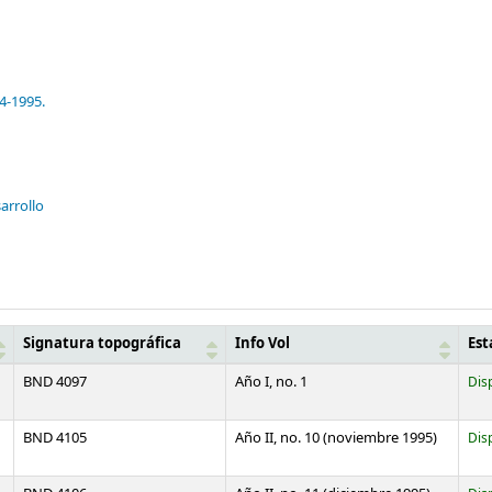
4-1995.
arrollo
Signatura topográfica
Info Vol
Est
BND 4097
Año I, no. 1
Dis
BND 4105
Año II, no. 10 (noviembre 1995)
Dis