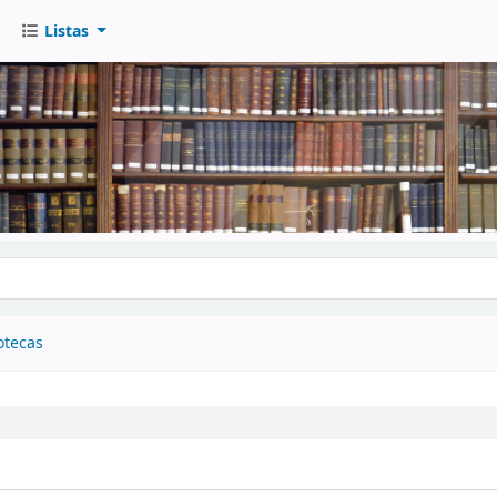
Listas
go
otecas