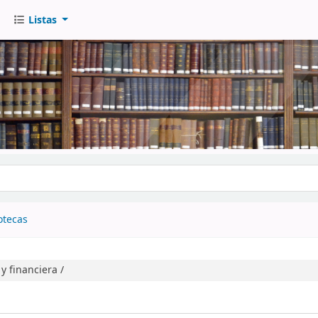
Listas
go
otecas
y financiera /