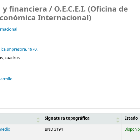
 y financiera /
O.E.C.E.I. (Oficina de
Económica Internacional)
ernacional
écnica Impresora,
1970.
as, cuadros
arrollo
Signatura topográfica
Estado
medio
BND 3194
Disponib