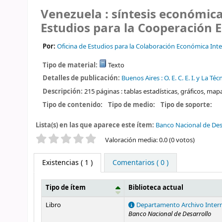
Venezuela : síntesis económica
Estudios para la Cooperación 
Por:
Oficina de Estudios para la Colaboración Económica Int
Tipo de material:
Texto
Detalles de publicación:
Buenos Aires :
O. E. C. E. I. y La T
Descripción:
215 páginas : tablas estadísticas, gráficos, map
Tipo de contenido:
Tipo de medio:
Tipo de soporte:
Lista(s) en las que aparece este ítem:
Banco Nacional de Des
Valoración
Valoración media: 0.0 (0 votos)
Existencias
( 1 )
Comentarios ( 0 )
Tipo de ítem
Biblioteca actual
Existencias
Libro
Departamento Archivo Inter
Banco Nacional de Desarrollo