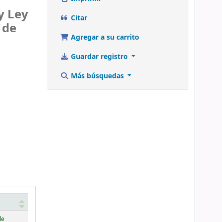
y Ley
Citar
 de
Agregar a su carrito
Guardar registro
Más búsquedas
le