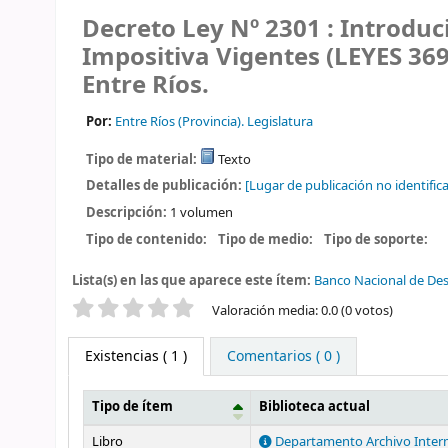
Decreto Ley Nº 2301 : Introduc
Impositiva Vigentes (LEYES 369
Entre Ríos.
Por:
Entre Ríos (Provincia). Legislatura
Tipo de material:
Texto
Detalles de publicación:
[Lugar de publicación no identifica
Descripción:
1 volumen
Tipo de contenido:
Tipo de medio:
Tipo de soporte:
Lista(s) en las que aparece este ítem:
Banco Nacional de Des
Valoración
Valoración media: 0.0 (0 votos)
Existencias
( 1 )
Comentarios ( 0 )
Tipo de ítem
Biblioteca actual
Existencias
Libro
Departamento Archivo Inter