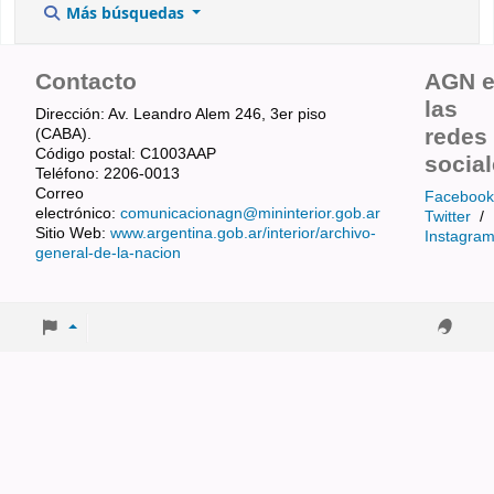
Más búsquedas
Contacto
AGN 
las
Dirección: Av. Leandro Alem 246, 3er piso
redes
(CABA).
Código postal: C1003AAP
socia
Teléfono: 2206-0013
Correo
Facebook
electrónico:
comunicacionagn@mininterior.gob.ar
Twitter
/
Sitio Web:
www.argentina.gob.ar/interior/archivo-
Instagra
general-de-la-nacion