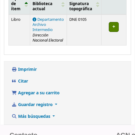
de
Biblioteca
Signatura
ítem
actual
topográfica
Existencias
Libro
Departamento
DNE 0105
Archivo
Intermedio
Dirección
Nacional Electoral
Imprimir
Citar
Agregar a su carrito
Guardar registro
Más búsquedas
Contacto
AGN 