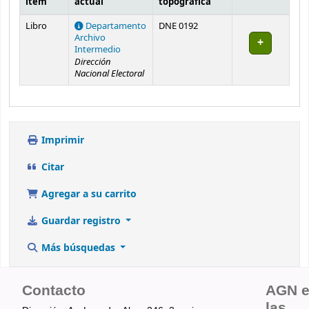
ítem
actual
topográfica
Existencias
Libro
Departamento
DNE 0192
Archivo
Intermedio
Dirección
Nacional Electoral
Imprimir
Citar
Agregar a su carrito
Guardar registro
Más búsquedas
Contacto
AGN 
las