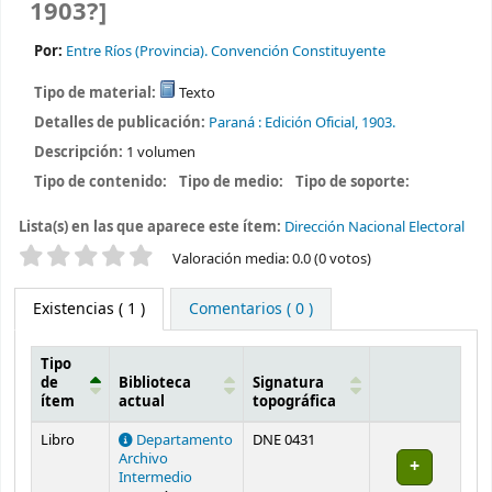
1903?]
Por:
Entre Ríos (Provincia). Convención Constituyente
Tipo de material:
Texto
Detalles de publicación:
Paraná :
Edición Oficial,
1903.
Descripción:
1 volumen
Tipo de contenido:
Tipo de medio:
Tipo de soporte:
Lista(s) en las que aparece este ítem:
Dirección Nacional Electoral
Valoración
Valoración media: 0.0 (0 votos)
Existencias
( 1 )
Comentarios ( 0 )
Tipo
de
Biblioteca
Signatura
ítem
actual
topográfica
Existencias
Libro
Departamento
DNE 0431
Archivo
Intermedio