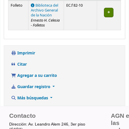
Existencias
Folleto
Biblioteca del
EC.f 82-10
Archivo General
de la Nación
Ernesto H. Celesia
- Folletos
Imprimir
Citar
Agregar a su carrito
Guardar registro
Más búsquedas
Contacto
AGN 
las
Dirección: Av. Leandro Alem 246, 3er piso