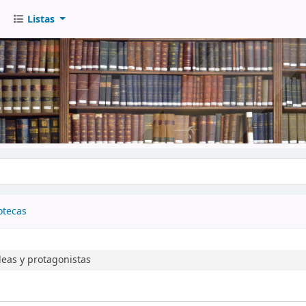
Listas
go
otecas
deas y protagonistas