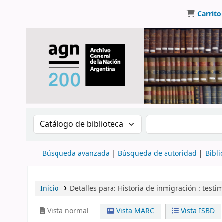
Carrito
Buscar en el catálogo por:
Buscar en el catálo
Búsqueda avanzada
Búsqueda de autoridad
Bibli
Inicio
Detalles para:
Historia de inmigración :
testi
Vista normal
Vista MARC
Vista ISBD