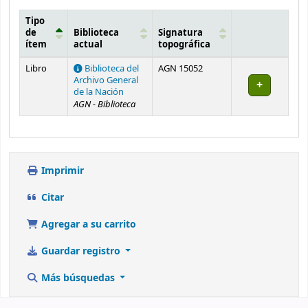
Tipo
de
Biblioteca
Signatura
ítem
actual
topográfica
Existencias
Libro
Biblioteca del
AGN 15052
Archivo General
de la Nación
AGN - Biblioteca
Imprimir
Citar
Agregar a su carrito
Guardar registro
Más búsquedas