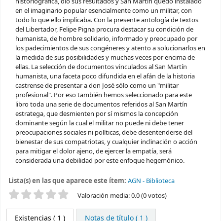
historiográfica, dio sus resultados y San Martín quedó instalado
en el imaginario popular esencialmente como un militar, con
todo lo que ello implicaba. Con la presente antología de textos
del Libertador, Felipe Pigna procura destacar su condición de
humanista, de hombre solidario, informado y preocupado por
los padecimientos de sus congéneres y atento a solucionarlos en
la medida de sus posibilidades y muchas veces por encima de
ellas. La selección de documentos vinculados al San Martín
humanista, una faceta poco difundida en el afán de la historia
castrense de presentar a don José sólo como un "militar
profesional". Por eso también hemos seleccionado para este
libro toda una serie de documentos referidos al San Martín
estratega, que desmienten por sí mismos la concepción
dominante según la cual el militar no puede ni debe tener
preocupaciones sociales ni políticas, debe desentenderse del
bienestar de sus compatriotas, y cualquier inclinación o acción
para mitigar el dolor ajeno, de ejercer la empatía, será
considerada una debilidad por este enfoque hegemónico.
Lista(s) en las que aparece este ítem:
AGN - Biblioteca
Valoración
Valoración media: 0.0 (0 votos)
Existencias
( 1 )
Notas de título ( 1 )