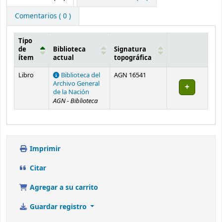
Comentarios ( 0 )
Tipo
de
Biblioteca
Signatura
ítem
actual
topográfica
Existencias
Libro
Biblioteca del
AGN 16541
Archivo General
de la Nación
AGN - Biblioteca
Imprimir
Citar
Agregar a su carrito
Guardar registro