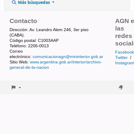
Más búsquedas
Contacto
AGN 
las
Dirección: Av. Leandro Alem 246, 3er piso
redes
(CABA).
Código postal: C1003AAP
socia
Teléfono: 2206-0013
Correo
Facebook
electrónico:
comunicacionagn@mininterior.gob.ar
Twitter
/
Sitio Web:
www.argentina.gob.ar/interior/archivo-
Instagra
general-de-la-nacion