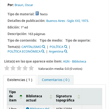
Por:
Braun, Oscar
Tipo de material:
Texto
Detalles de publicación:
Buenos Aires :
Siglo XXI,
1973.
Edición:
1ª ed
Descripción:
163 páginas
Tipo de contenido:
Tipo de medio:
Tipo de soporte:
Tema(s):
CAPITALISMO
POLÍTICA
POLÍTICA ECONÓMICA
Argentina
Lista(s) en las que aparece este ítem:
AGN - Biblioteca
Valoración
Valoración media: 0.0 (0 votos)
Existencias
( 1 )
Comentarios ( 0 )
Tipo
de
Biblioteca
Signatura
ítem
actual
topográfica
Existencias
Libro
Biblioteca del
AGN 12194