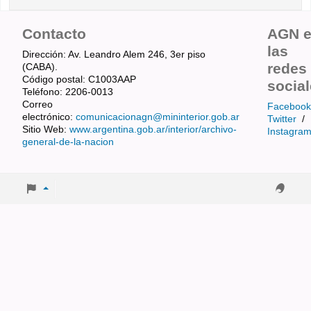
Contacto
AGN 
las
Dirección: Av. Leandro Alem 246, 3er piso
redes
(CABA).
Código postal: C1003AAP
socia
Teléfono: 2206-0013
Correo
Facebook
electrónico:
comunicacionagn@mininterior.gob.ar
Twitter
/
Sitio Web:
www.argentina.gob.ar/interior/archivo-
Instagra
general-de-la-nacion