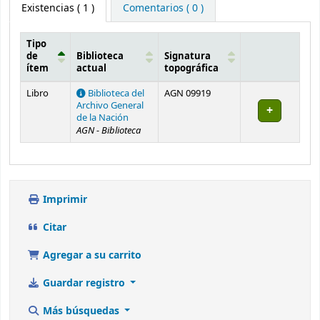
Existencias
( 1 )
Comentarios ( 0 )
Tipo
de
Biblioteca
Signatura
ítem
actual
topográfica
Existencias
Libro
Biblioteca del
AGN 09919
Archivo General
de la Nación
AGN - Biblioteca
Imprimir
Citar
Agregar a su carrito
Guardar registro
Más búsquedas