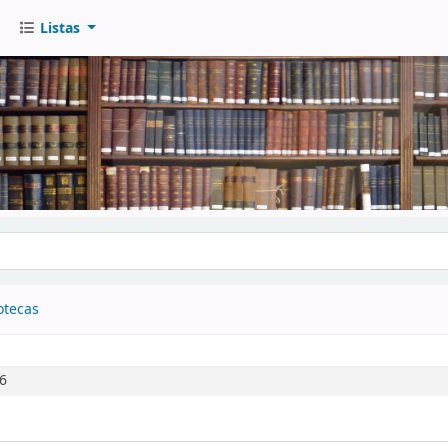
Listas
go
otecas
26