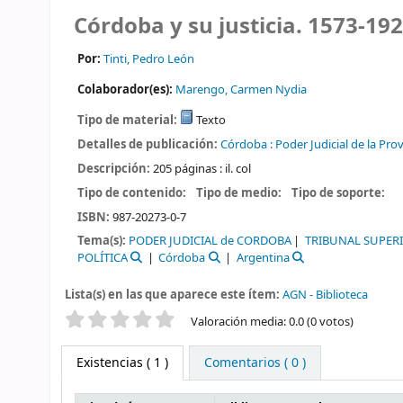
Córdoba y su justicia. 1573-19
Por:
Tinti, Pedro León
Colaborador(es):
Marengo, Carmen Nydia
Tipo de material:
Texto
Detalles de publicación:
Córdoba :
Poder Judicial de la Pr
Descripción:
205 páginas : il. col
Tipo de contenido:
Tipo de medio:
Tipo de soporte:
ISBN:
987-20273-0-7
Tema(s):
PODER JUDICIAL de CORDOBA
TRIBUNAL SUPERI
POLÍTICA
Córdoba
Argentina
Lista(s) en las que aparece este ítem:
AGN - Biblioteca
Valoración
Valoración media: 0.0 (0 votos)
Existencias
( 1 )
Comentarios ( 0 )