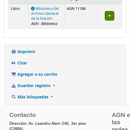
Existencias
Libro
Biblioteca del
AGN 11186
Archivo General
de la Nación
AGN - Biblioteca
Imprimir
Citar
Agregar a su carrito
Guardar registro
Más búsquedas
Contacto
AGN 
las
Dirección: Av. Leandro Alem 246, 3er piso
redes
(CABA).