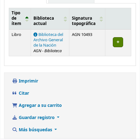
Tipo
de
Biblioteca
Signatura
ítem
actual
topográfica
Existencias
Libro
Biblioteca del
AGN 10493
Archivo General
de la Nación
AGN - Biblioteca
Imprimir
Citar
Agregar a su carrito
Guardar registro
Más búsquedas