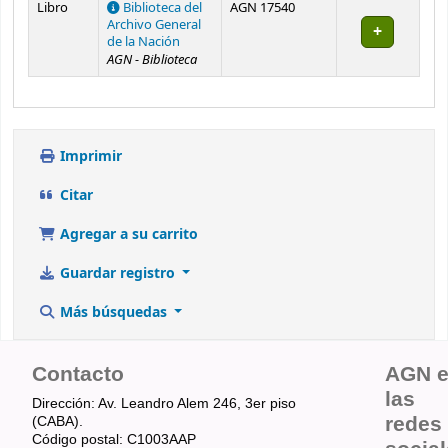
Libro
Biblioteca del
AGN 17540
Archivo General
de la Nación
AGN - Biblioteca
Imprimir
Citar
Agregar a su carrito
Guardar registro
Más búsquedas
Contacto
AGN 
las
Dirección: Av. Leandro Alem 246, 3er piso
redes
(CABA).
Código postal: C1003AAP