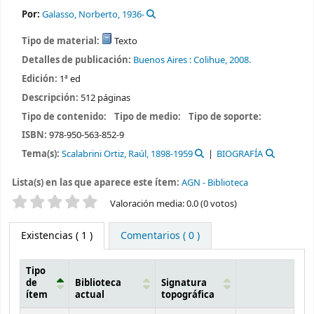
Por:
Galasso, Norberto
, 1936-
Tipo de material:
Texto
Detalles de publicación:
Buenos Aires :
Colihue,
2008.
Edición:
1ª ed
Descripción:
512 páginas
Tipo de contenido:
Tipo de medio:
Tipo de soporte:
ISBN:
978-950-563-852-9
Tema(s):
Scalabrini Ortiz, Raúl, 1898-1959
BIOGRAFÍA
Lista(s) en las que aparece este ítem:
AGN - Biblioteca
Valoración
Valoración media: 0.0 (0 votos)
Existencias
( 1 )
Comentarios ( 0 )
Tipo
de
Biblioteca
Signatura
ítem
actual
topográfica
Existencias