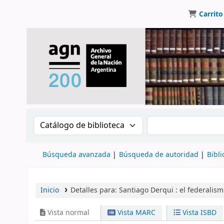
Carrito
Buscar en el catálogo por:
Buscar en el catálo
Búsqueda avanzada
Búsqueda de autoridad
Bibli
Inicio
Detalles para:
Santiago Derqui :
el federalis
Vista normal
Vista MARC
Vista ISBD