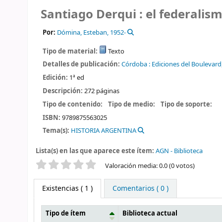
Santiago Derqui : el federalis
Por:
Dómina, Esteban
, 1952-
Tipo de material:
Texto
Detalles de publicación:
Córdoba :
Ediciones del Boulevard
Edición:
1ª ed
Descripción:
272 páginas
Tipo de contenido:
Tipo de medio:
Tipo de soporte:
ISBN:
9789875563025
Tema(s):
HISTORIA ARGENTINA
Lista(s) en las que aparece este ítem:
AGN - Biblioteca
Valoración
Valoración media: 0.0 (0 votos)
Existencias
( 1 )
Comentarios ( 0 )
Tipo de ítem
Biblioteca actual