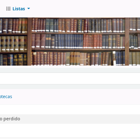
Listas
go
otecas
mo perdido