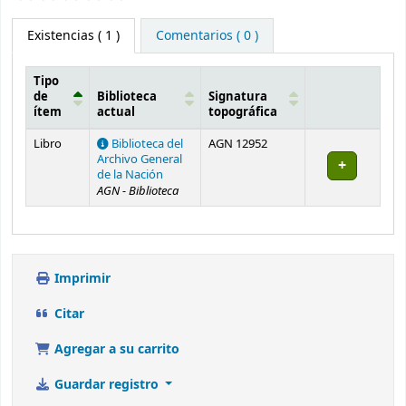
Existencias
( 1 )
Comentarios ( 0 )
Tipo
de
Biblioteca
Signatura
ítem
actual
topográfica
Existencias
Libro
Biblioteca del
AGN 12952
Archivo General
de la Nación
AGN - Biblioteca
Imprimir
Citar
Agregar a su carrito
Guardar registro