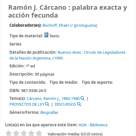
Ramón J. Cárcano : palabra exacta y
acción fecunda
Colaborador(es):
Bischoff, Efraín U
[prologuista]
Tipo de material:
Texto
Series
Detalles de publicación:
Buenos Aires :
Círculo de Legisladores
de la Nación Argentina,
c1999.
Edición:
1ª ed
Descripción:
95 páginas
Tipo de contenido:
Tipo de medio:
Tipo de soporte:
ISBN:
987-9336-24-0
Tema(s):
Cárcano, Ramón J., 1860-1946
PROYECTOS DE LEY
DISCURSOS
Género/Forma:
Biografías
Lista(s) en las que aparece este ítem:
AGN - Biblioteca
Valoración
Valoración media: 0.0 (0 votos)