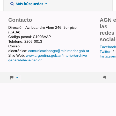
Más búsquedas
Contacto
AGN 
las
Dirección: Av. Leandro Alem 246, 3er piso
redes
(CABA).
Código postal: C1003AAP
socia
Teléfono: 2206-0013
Correo
Facebook
electrónico:
comunicacionagn@mininterior.gob.ar
Twitter
/
Sitio Web:
www.argentina.gob.ar/interior/archivo-
Instagra
general-de-la-nacion