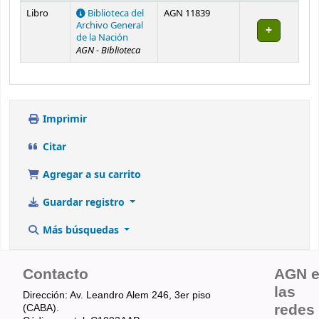
Existencias
Libro
Biblioteca del
AGN 11839
Archivo General
de la Nación
AGN - Biblioteca
Imprimir
Citar
Agregar a su carrito
Guardar registro
Más búsquedas
Contacto
AGN 
las
Dirección: Av. Leandro Alem 246, 3er piso
redes
(CABA).