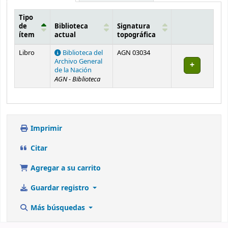
Tipo
de
Biblioteca
Signatura
ítem
actual
topográfica
Existencias
Libro
Biblioteca del
AGN 03034
Archivo General
de la Nación
AGN - Biblioteca
Imprimir
Citar
Agregar a su carrito
Guardar registro
Más búsquedas