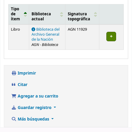
Tipo
de
Biblioteca
Signatura
ítem
actual
topográfica
Existencias
Libro
Biblioteca del
AGN 11929
Archivo General
de la Nación
AGN - Biblioteca
Imprimir
Citar
Agregar a su carrito
Guardar registro
Más búsquedas