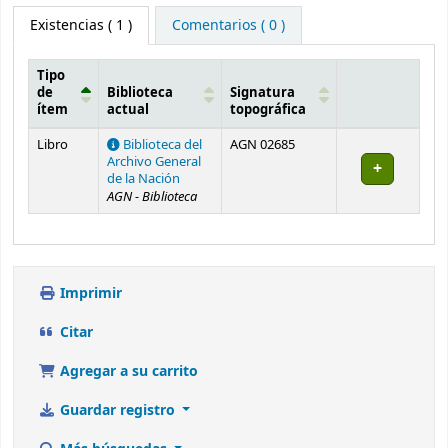
Existencias
( 1 )
Comentarios ( 0 )
Tipo
de
Biblioteca
Signatura
ítem
actual
topográfica
Existencias
Libro
Biblioteca del
AGN 02685
Archivo General
de la Nación
AGN - Biblioteca
Imprimir
Citar
Agregar a su carrito
Guardar registro