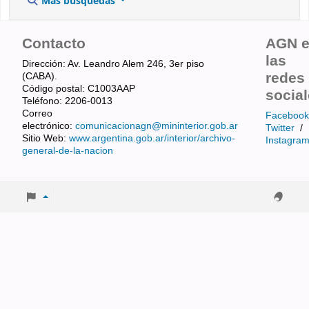
Más búsquedas
Contacto
AGN 
las
Dirección: Av. Leandro Alem 246, 3er piso
redes
(CABA).
Código postal: C1003AAP
socia
Teléfono: 2206-0013
Correo
Facebook
electrónico:
comunicacionagn@mininterior.gob.ar
Twitter
/
Sitio Web:
www.argentina.gob.ar/interior/archivo-
Instagra
general-de-la-nacion