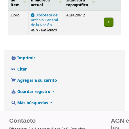
de
Biblioteca
Signatura
ítem
actual
topográfica
Existencias
Libro
Biblioteca del
AGN 20612
Archivo General
de la Nación
AGN - Biblioteca
Imprimir
Citar
Agregar a su carrito
Guardar registro
Más búsquedas
Contacto
AGN 
las
Dirección: Av. Leandro Alem 246, 3er piso